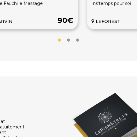
e Fauchille Massage
Ins'temps pour soi
90€
ARVIN
LEFOREST
r
hat
ratuitement
ent