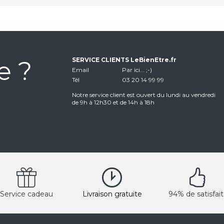
e ?
SERVICE CLIENTS LeBienEtre.fr
Email
Par ici... ;-)
Tél
03 20 14 99 99
Notre service client est ouvert du lundi au vendredi
de 9h à 12h30 et de 14h à 18h
Service cadeau
Livraison gratuite
94% de satisfait