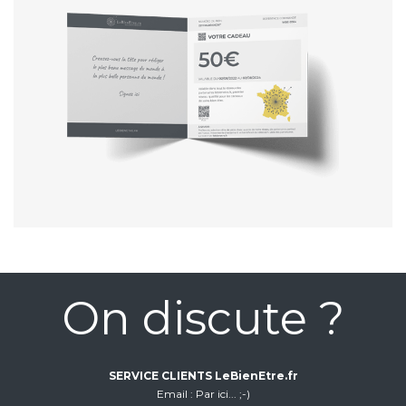
On discute ?
SERVICE CLIENTS LeBienEtre.fr
Email
Par ici... ;-)