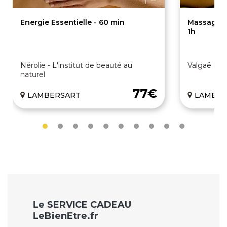
Energie Essentielle - 60 min
Massage d
1h
Nérolie - L'institut de beauté au
Valgaë Inst
naturel
77€
LAMBERSART
LAMBER
Le SERVICE CADEAU
LeBienEtre.fr