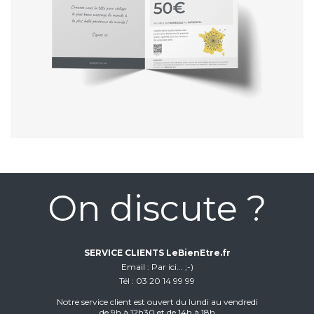
On discute ?
SERVICE CLIENTS LeBienEtre.fr
Email
Par ici... ;-)
Tél
03 20 14 99 99
Notre service client est ouvert du lundi au vendredi
de 9h à 12h30 et de 14h à 18h