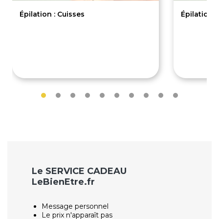
Épilation : Cuisses
Épilation 
16€
19€
Le SERVICE CADEAU
LeBienEtre.fr
Message personnel
Le prix n'apparaît pas