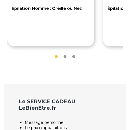
Épilation Homme : Oreille ou Nez
Épilation 
8€
8€
Le SERVICE CADEAU
LeBienEtre.fr
Message personnel
Le prix n'apparaît pas