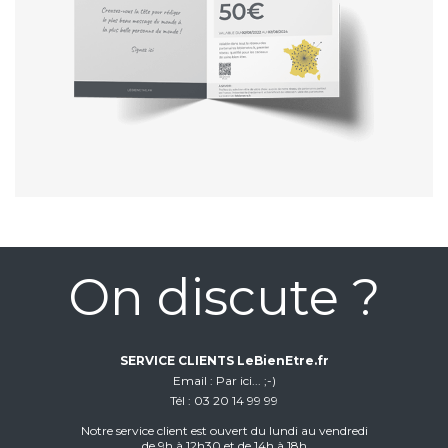
On discute ?
SERVICE CLIENTS LeBienEtre.fr
Email
Par ici... ;-)
Tél
03 20 14 99 99
Notre service client est ouvert du lundi au vendredi
de 9h à 12h30 et de 14h à 18h