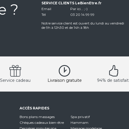
e ?
SERVICE CLIENTS LeBienEtre.fr
Email
Par ici... ;-)
Tél
03 20 14 99 99
Notre service client est ouvert du lundi au vendredi
de 9h à 12h30 et de 14h à 18h
Service cadeau
Livraison gratuite
94% de satisfait
ACCÈS RAPIDES
Bons plans massages
Spa privatif
Chèques cadeaux bien-être
Hammam
Dernières minutes spa
Massage modelage