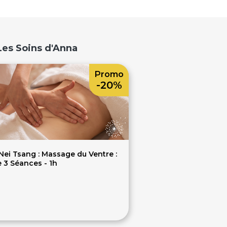
Les Soins d'Anna
Promo
-20%
Nei Tsang : Massage du Ventre :
 3 Séances - 1h
180€
5€