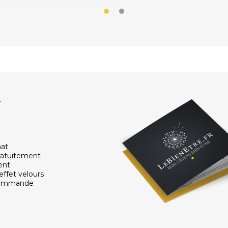
r
hat
ratuitement
ent
effet velours
 commande