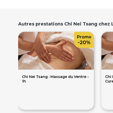
Autres prestations Chi Nei Tsang chez 
Promo
-20%
Chi Nei Tsang : Massage du Ventre -
Chi 
1h
Cure
64€
80€
22