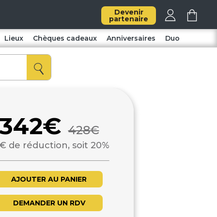
Devenir
partenaire
Lieux
Chèques cadeaux
Anniversaires
Duo
342€
428€
€ de réduction, soit 20%
AJOUTER AU PANIER
DEMANDER UN RDV