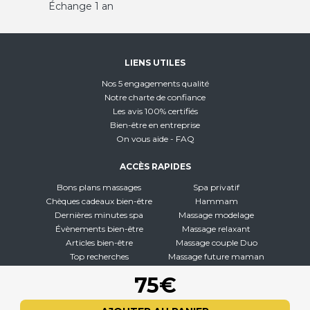
Échange 1 an
LIENS UTILES
Nos 5 engagements qualité
Notre charte de confiance
Les avis 100% certifiés
Bien-être en entreprise
On vous aide - FAQ
ACCÈS RAPIDES
Bons plans massages
Spa privatif
Chèques cadeaux bien-être
Hammam
Dernières minutes spa
Massage modelage
Évènements bien-être
Massage relaxant
Articles bien-être
Massage couple Duo
Top recherches
Massage future maman
Carte interactive
Toutes nos disciplines
75€
À PROPOS