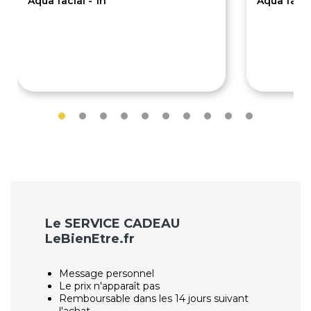
Aqua facial - 1h
Aqua facia
95€
129€
Le SERVICE CADEAU
LeBienEtre.fr
Message personnel
Le prix n'apparaît pas
Remboursable dans les 14 jours suivant
l'achat