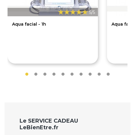
5/5
Aqua facial - 1h
Aqua facia
95€
129€
Le SERVICE CADEAU
LeBienEtre.fr