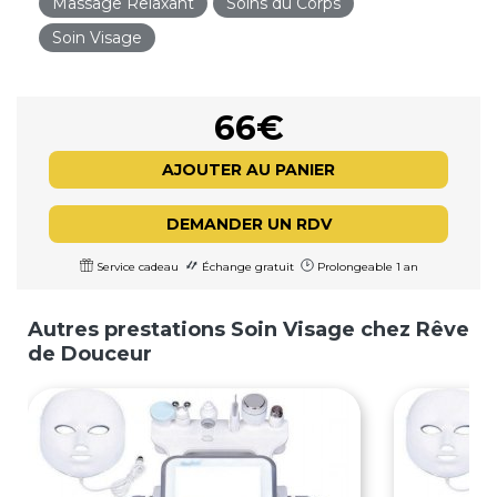
Massage Relaxant
Soins du Corps
Soin Visage
66€
AJOUTER AU PANIER
DEMANDER UN RDV
Service cadeau
Échange gratuit
Prolongeable 1 an
Autres prestations Soin Visage chez Rêve
de Douceur