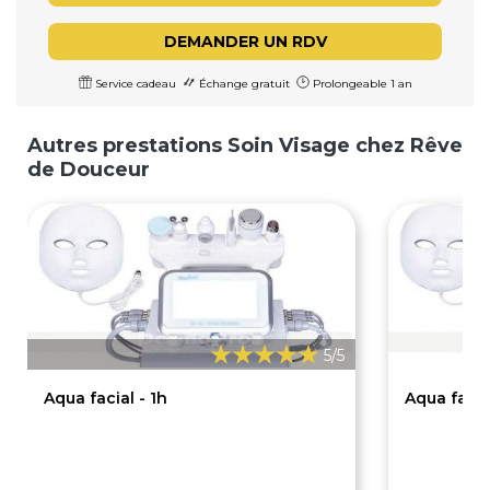
DEMANDER UN RDV
Service cadeau
Échange gratuit
Prolongeable 1 an
Autres prestations Soin Visage chez Rêve
de Douceur
5/5
Aqua facial - 1h
Aqua facia