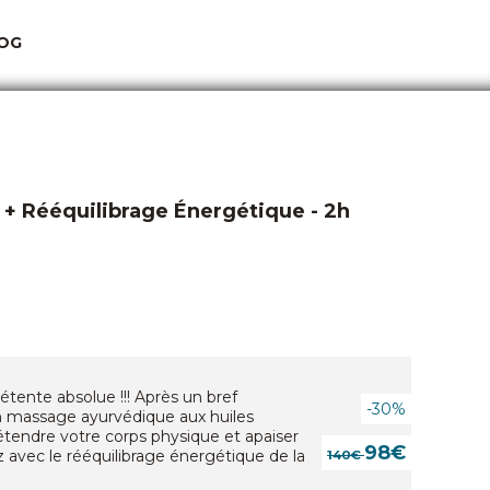
OG
+ Rééquilibrage Énergétique - 2h
solue !!! Après un bref
-30%
n massage ayurvédique aux huiles
tendre votre corps physique et apaiser
98€
z avec le rééquilibrage énergétique de la
140€