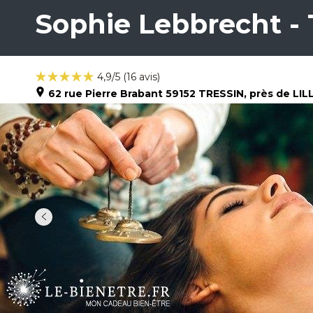
Sophie Lebbrecht -
4,9
/5 (
16
avis)
62 rue Pierre Brabant
59152
TRESSIN
, près de LIL