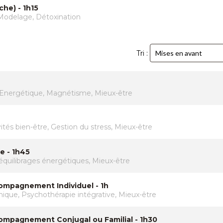
he) - 1h15
Modelage, Détoxination
Tri :
, Energétique, Magnétisme, Mieux-être
vités bien-être, Gestion du stress, Mieux-être
e - 1h45
équilibrages énergétiques, Mieux-être
compagnement Individuel - 1h
émique, Psychothérapie intégrative, Mieux-être
compagnement Conjugal ou Familial - 1h30