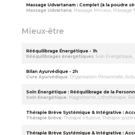
Massage Udvartanam : Complet (à la poudre sèc
Massage Udvartana
, Massage Minceur, Massage 
Mieux-être
Rééquilibrage Énergétique - 1h
Rééquilibrages énergétiques
, Soin Energétique
Bilan Ayurvédique - 2h
Cure Ayurvédique
, Organisation Personnelle, Acti
Soin Énergétique : Rééquilibrage de la Personn
Soin Energétique
, Magnétisme, Lithothérapie, Ré
Thérapie Brève Systémique & Intégrative : Ac
Thérapie brève
, Thérapie Intuitive, Thérapie syst
Thérapie Brève Systémique & Intégrative : Ac