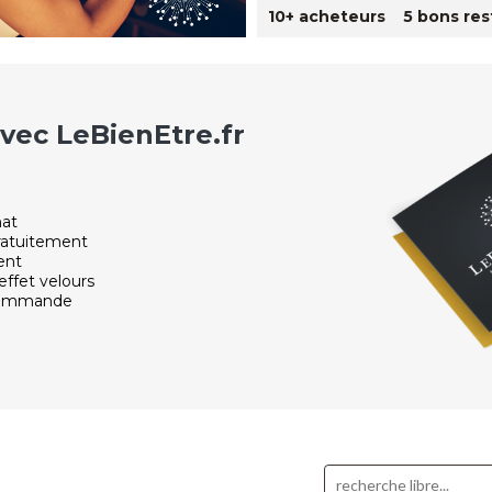
10+ acheteurs 5 bons res
ec LeBienEtre.fr
hat
ratuitement
ent
effet velours
 commande