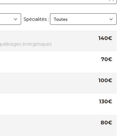
Spécialités :
140€
uilibrages énergétiques
70€
100€
130€
80€