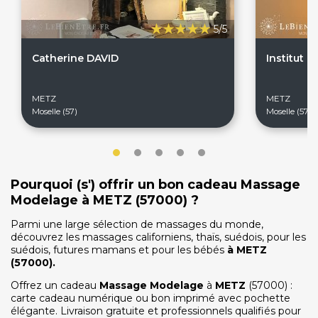
5/5
Catherine DAVID
Institut
METZ
METZ
Moselle (57)
Moselle (57)
Pourquoi (s') offrir un bon cadeau Massage
Modelage à METZ (57000) ?
Parmi une large sélection de massages du monde,
découvrez les massages californiens, thaïs, suédois, pour les
On discute ?
suédois, futures mamans et pour les bébés
à
METZ
(57000).
Offrez un cadeau
Massage Modelage
à
METZ
(57000) :
carte cadeau numérique ou bon imprimé avec pochette
SERVICE CLIENTS LeBienEtre.fr
élégante. Livraison gratuite et professionnels qualifiés pour