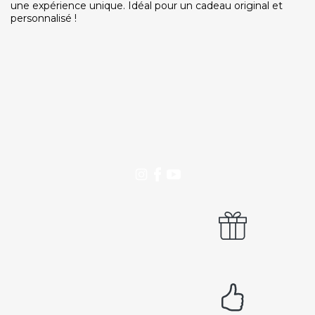
Email
Par ici... ;-)
une expérience unique. Idéal pour un cadeau original et
personnalisé !
Tél
03 20 14 99 99
Notre service client est ouvert du lundi au vendredi
de 9h à 12h30 et de 14h à 18h
DEVENIR PARTENAIRE
Proposer mon établissement
Témoignages partenaires
RECRUTEMENT
Ouvrir une agence LeBienEtre.fr
Paiement sécurisé
Service cadeau