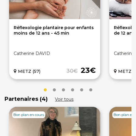
Réflexologie plantaire pour enfants
Réflexolo
moins de 12 ans - 45 min
de 12 ans 
Catherine DAVID
Catherine
23€
30€
METZ (57)
METZ (5
Partenaires (4)
Voir tous
Bon plan en cours
Bon plan en 