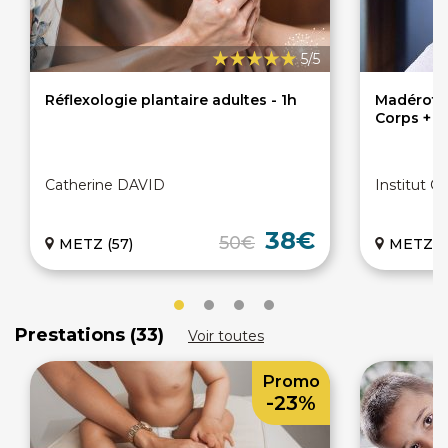
5/5
Réflexologie plantaire adultes - 1h
Madérothé
Corps + V
Catherine DAVID
Institut 
38€
50€
METZ (57)
METZ (5
Prestations (33)
Voir toutes
Promo
-23%