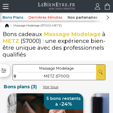
Bons Plans
Dernières Minutes
Nos partenaires
Spas
Massage Modelage (57000 METZ)
Bons cadeaux
Massage Modelage
à
METZ
(57000) : une expérience bien-
être unique avec des professionnels
qualifiés
Bons plans (3)
Voir tous
5 bons restants
-24%
à