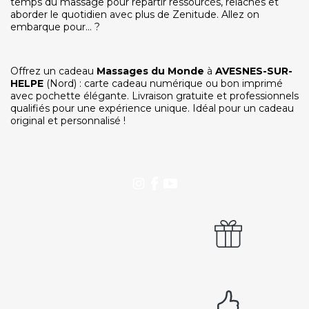
temps du massage pour repartir ressourcés, relâchés et
SERVICE CLIENTS LeBienEtre.fr
aborder le quotidien avec plus de Zenitude. Allez on
Email
Par ici... ;-)
embarque pour... ?
Tél
03 20 14 99 99
Notre service client est ouvert du lundi au vendredi
de 9h à 12h30 et de 14h à 18h
Offrez un cadeau
Massages du Monde
à
AVESNES-SUR-
HELPE
(Nord) : carte cadeau numérique ou bon imprimé
DEVENIR PARTENAIRE
avec pochette élégante. Livraison gratuite et professionnels
Proposer mon établissement
qualifiés pour une expérience unique. Idéal pour un cadeau
Témoignages partenaires
original et personnalisé !
RECRUTEMENT
Ouvrir une agence LeBienEtre.fr
Paiement sécurisé
Service cadeau