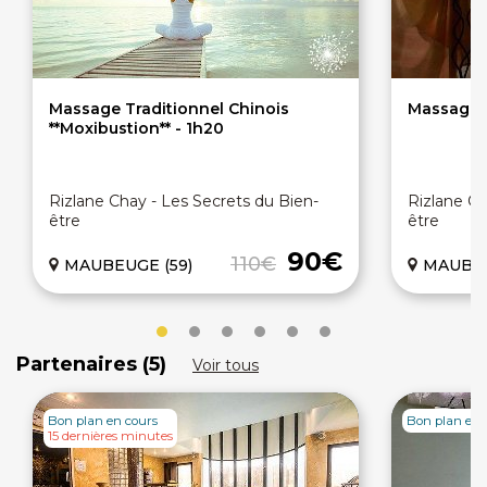
Massage Traditionnel Chinois
Massage H
**Moxibustion** - 1h20
Rizlane Chay - Les Secrets du Bien-
Rizlane Ch
être
être
90€
110€
MAUBEUGE (59)
MAUBEU
Partenaires (5)
Voir tous
Bon plan en cours
Bon plan en 
15 dernières minutes