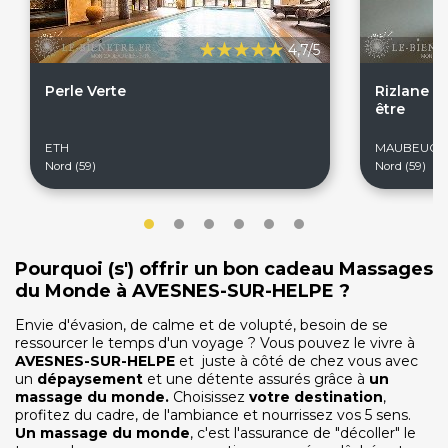
4,7/5
Perle Verte
Rizlane C
être
ETH
MAUBEUGE
Nord (59)
Nord (59)
Pourquoi (s') offrir un bon cadeau Massages
du Monde à AVESNES-SUR-HELPE ?
Envie d'évasion, de calme et de volupté, besoin de se
ressourcer le temps d'un voyage
? Vous pouvez le vivre à
AVESNES-SUR-HELPE
et
juste à côté de chez vous avec
On discute ?
un
dépaysement
et une détente
assurés grâce à
un
massage du monde.
Choisissez
votre destination
,
profitez du cadre, de l'ambiance et nourrissez vos 5 sens.
Un massage du monde
, c'est l'assurance de "décoller" le