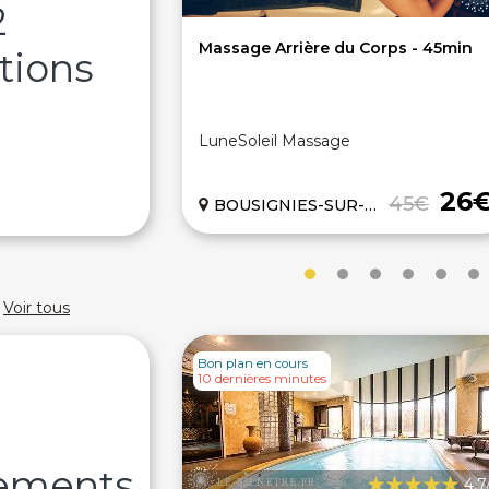
2
Massage Arrière du Corps - 45min
tions
LuneSoleil Massage
26
45€
BOUSIGNIES-SUR-ROC (59)
Voir tous
Bon plan en cours
10 dernières minutes
sements
4,7