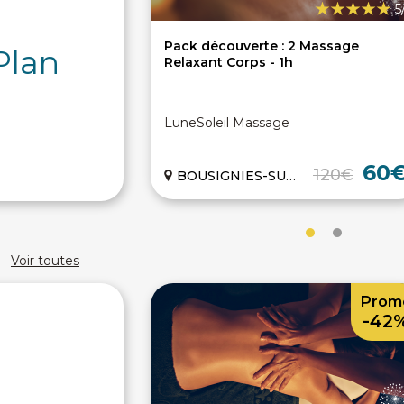
5
Pack découverte : 2 Massage
Plan
Relaxant Corps - 1h
LuneSoleil Massage
60
120€
BOUSIGNIES-SUR-ROC (59)
Voir toutes
Prom
-42