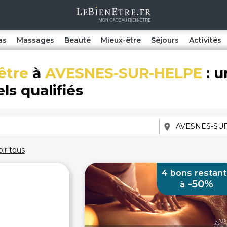
as
Massages
Beauté
Mieux-être
Séjours
Activités
être
à
AVESNES-SUR-HELPE
: u
ls qualifiés
oir tous
4 bons restant
-50%
à