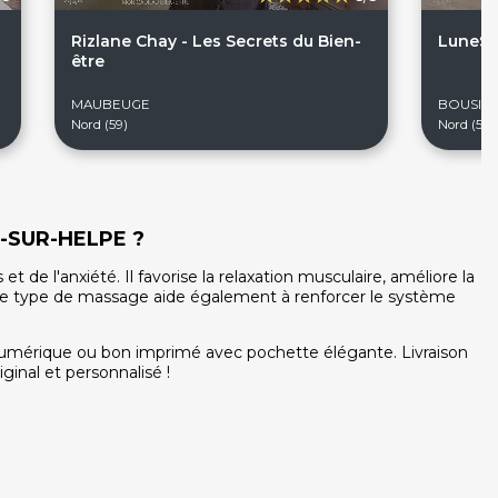
Rizlane Chay - Les Secrets du Bien-
LuneSo
être
MAUBEUGE
BOUSIGN
Nord (59)
Nord (59)
S-SUR-HELPE ?
e l'anxiété. Il favorise la relaxation musculaire, améliore la
. Ce type de massage aide également à renforcer le système
numérique ou bon imprimé avec pochette élégante. Livraison
ginal et personnalisé !