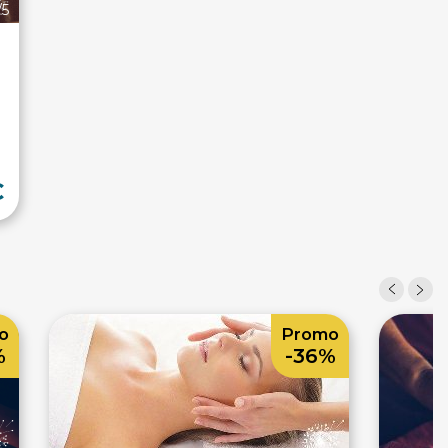
/5
€
o
Promo
%
-36%