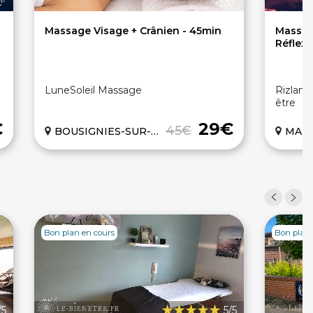
Massage Visage + Crânien - 45min
Massage
Réflexo
LuneSoleil Massage
Rizlane
être
€
29€
45€
BOUSIGNIES-SUR-ROC (59)
MAUB
Bon plan en cours
Bon plan 
/5
5/5