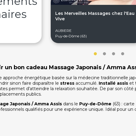
sements
aires
Les Merveilles Massages chez l'Eau
Vive
AUBIERE
Puy-de-Dôme (63)
frir un bon cadeau Massage Japonais / Amma As
 approche énergétique basée sur la médecine traditionnelle jap
rir sinon faire disparaître le
stress
accumulé.
Installé assis
et 
tes permet d'atteindre la relaxation souhaitée. De par son côté pr
placements publics.
age Japonais / Amma Assis
dans le
Puy-de-Dôme
(63) : car
ofessionnels qualifiés pour une expérience unique. Idéal pour un c