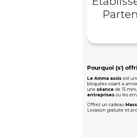
Établis
Parten
Pourquoi (s') of
Le Amma assis
est une
bloquées visant à amoind
une
séance
de 15 minu
entreprises
ou les em
Offrez un cadeau
Mass
Livraison gratuite et pr