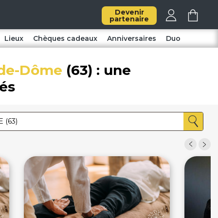
Devenir
partenaire
Lieux
Chèques cadeaux
Anniversaires
Duo
-de-Dôme
(63) : une
iés