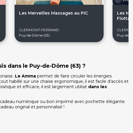
Les Merveilles Massages au PIC
Les Me
Flottai
CLERMONT-FERRAND
CLERMO
Puy-de-Dôme (63)
Puy-de-D
sis dans le Puy-de-Dôme (63) ?
onaise.
Le Amma
permet de faire circuler les énergies
tout habillé sur une chaise ergonomique, il est facile d'accès et
atique et efficace, il est largement utilisé
dans les
te cadeau numérique ou bon imprimé avec pochette élégante.
adeau original et personnalisé !