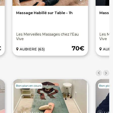
Massage Habillé sur Table - 1h
Massag
Les Merveilles Massages chez l'Eau
Les Mer
Vive
Vive
€
70€
AUBIERE (63)
AUBI
Bon plan en cours
Bon plan 