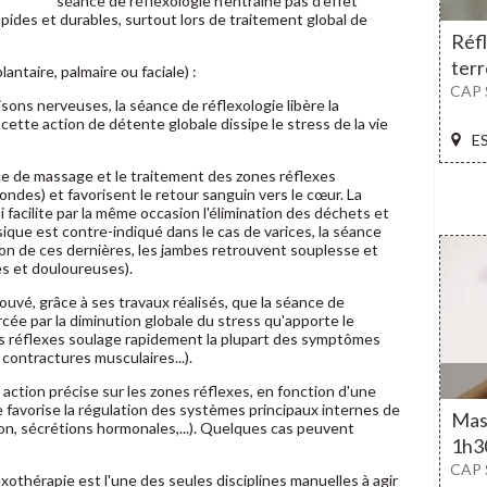
séance de réflexologie n'entraîne pas d'effet
pides et durables, surtout lors de traitement global de
Réfl
terr
plantaire, palmaire ou faciale) :
CAP 
sons nerveuses, la séance de réflexologie libère la
 cette action de détente globale dissipe le stress de la vie
E
ce de massage et le traitement des zones réflexes
ondes) et favorisent le retour sanguin vers le cœur. La
i facilite par la même occasion l'élimination des déchets et
sique est contre-indiqué dans le cas de varices, la séance
ion de ces dernières, les jambes retrouvent souplesse et
es et douloureuses).
rouvé, grâce à ses travaux réalisés, que la séance de
rcée par la diminution globale du stress qu'apporte le
s réflexes soulage rapidement la plupart des symptômes
contractures musculaires...).
 action précise sur les zones réflexes, en fonction d'une
e favorise la régulation des systèmes principaux internes de
Mass
tion, sécrétions hormonales,...). Quelques cas peuvent
1h3
CAP 
lexothérapie est l'une des seules disciplines manuelles à agir