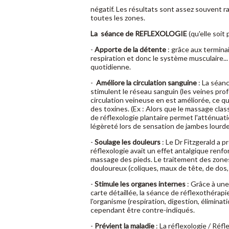
négatif. Les résultats sont assez souvent ra
toutes les zones.
La séance de
REFLEXOLOGIE
(qu'elle soit 
-
Apporte de la détente
: grâce aux terminai
respiration et donc le système musculaire...
quotidienne.
-
Améliore la
circulation sanguine
: La séan
stimulent le réseau sanguin (les veines prof
circulation veineuse en est améliorée, ce qu
des toxines. (Ex : Alors que le massage clas
de réflexologie plantaire permet l'atténuat
légèreté lors de sensation de jambes lourd
-
Soulage les douleurs
: Le Dr Fitzgerald a p
réflexologie avait un effet antalgique renfo
massage des pieds. Le traitement des zone
douloureux (coliques, maux de tête, de dos, 
-
Stimule les organes internes
: Grâce à une
carte détaillée, la séance de réflexothérapi
l'organisme (respiration, digestion, élimina
cependant être contre-indiqués.
-
Prévient la maladie
: La réflexologie / Réf