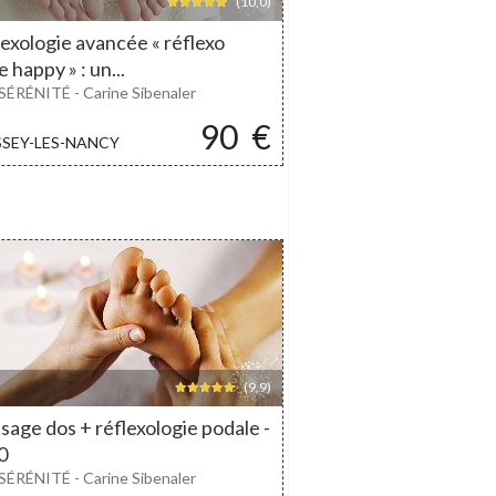
(10,0)
exologie avancée « réflexo
e happy » : un...
SÉRÉNITÉ - Carine Sibenaler
90
€
SSEY-LES-NANCY
(9,9)
age dos + réflexologie podale -
0
SÉRÉNITÉ - Carine Sibenaler