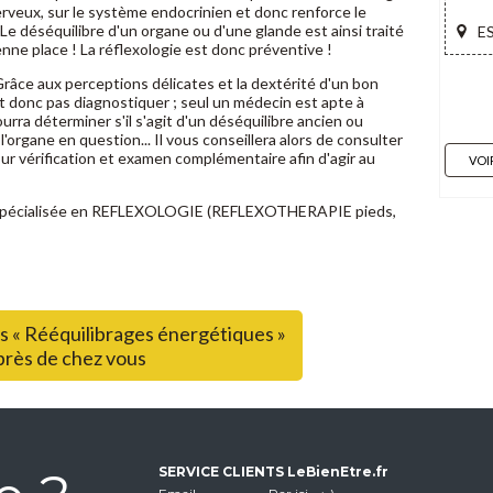
rveux, sur le système endocrinien et donc renforce le
e déséquilibre d'un organe ou d'une glande est ainsi traité
E
nne place ! La réflexologie est donc préventive !
Grâce aux perceptions délicates et la dextérité d'un bon
est donc pas diagnostiquer ; seul un médecin est apte à
urra déterminer s'il s'agit d'un déséquilibre ancien ou
organe en question... Il vous conseillera alors de consulter
ur vérification et examen complémentaire afin d'agir au
VOI
ne spécialisée en REFLEXOLOGIE (REFLEXOTHERAPIE pieds,
ns « Rééquilibrages énergétiques »
près de chez vous
SERVICE CLIENTS LeBienEtre.fr