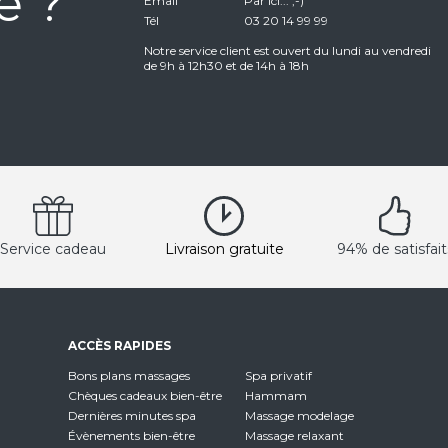
e ?
Email
Par ici... ;-)
Tél
03 20 14 99 99
Notre service client est ouvert du lundi au vendredi
de 9h à 12h30 et de 14h à 18h
Service cadeau
Livraison gratuite
94% de satisfait
ACCÈS RAPIDES
Bons plans massages
Spa privatif
Chèques cadeaux bien-être
Hammam
Dernières minutes spa
Massage modelage
Évènements bien-être
Massage relaxant