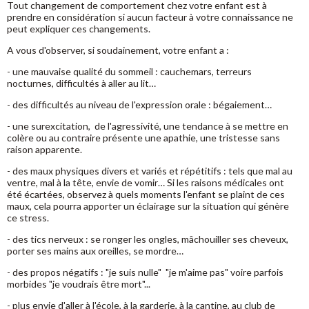
Tout changement de comportement chez votre enfant est à
prendre en considération si aucun facteur à votre connaissance ne
peut expliquer ces changements.
A vous d'observer, si soudainement, votre enfant a :
- une mauvaise qualité du sommeil : cauchemars, terreurs
nocturnes, difficultés à aller au lit…
- des difficultés au niveau de l'expression orale : bégaiement…
- une surexcitation, de l'agressivité, une tendance à se mettre en
colère ou au contraire présente une apathie, une tristesse sans
raison apparente.
- des maux physiques divers et variés et répétitifs : tels que mal au
ventre, mal à la tête, envie de vomir… Si les raisons médicales ont
été écartées, observez à quels moments l'enfant se plaint de ces
maux, cela pourra apporter un éclairage sur la situation qui génère
ce stress.
- des tics nerveux : se ronger les ongles, mâchouiller ses cheveux,
porter ses mains aux oreilles, se mordre…
- des propos négatifs : "je suis nulle" "je m'aime pas" voire parfois
morbides "je voudrais être mort"...
- plus envie d'aller à l'école, à la garderie, à la cantine, au club de