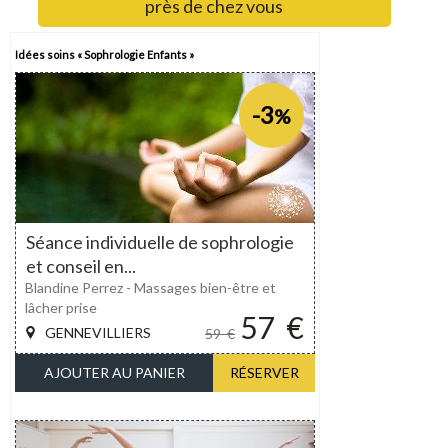
près de chez vous
Idées soins « Sophrologie Enfants »
-3
%
Séance individuelle de sophrologie
et conseil en...
Blandine Perrez - Massages bien-être et
lâcher prise
57
€
GENNEVILLIERS
59
€
AJOUTER AU PANIER
RÉSERVER