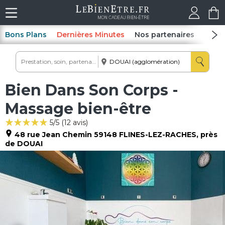
Bons Plans
Dernières Minutes
Nos partenaires
Spas
Bien Dans Son Corps -
Massage bien-être
5
/5 (
12
avis)
48 rue Jean Chemin
59148
FLINES-LEZ-RACHES
, près
de DOUAI