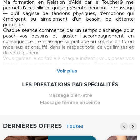
Ma formation en Relation d'Aide par le Toucher® me
permet d'accueillir ce qui se présente pendant le massage
— qu'il s'agisse de tensions physiques, d'émotions qui
émergent ou simplement d'un besoin de détente
profonde.
Chaque séance commence par un temps d'échange pour
poser vos besoins et ajuster l'accompagnement en
conséquence. Le massage se pratique au sol, sur un futon
moelleux et chauffé, dans le respect total de vos limites et
de votre pudeur.
Vous gardez le contrôle à chaque instant : vous posez vos
limites, vous avancez à votre rythme. Rien n'est jamais
imposé.
Voir plus
Une approche professionnelle et bienveillante
LES PRESTATIONS PAR SPÉCIALITÉS
Affilié à la Fédération Française de Massages Bien-Être, je
respecte une déontologie stricte centrée sur le
Massage bien-être
consentement, la sécurité et la confidentialité. Mon
Massage femme enceinte
parcours inclut la danse, le travail sur la respiration et la
présence au mouvement — autant d'outils qui nourrissent
une pratique basée sur l'écoute, la bienveillance et le
respect du rythme de chaque personne.
DERNIÈRES OFFRES
Toutes