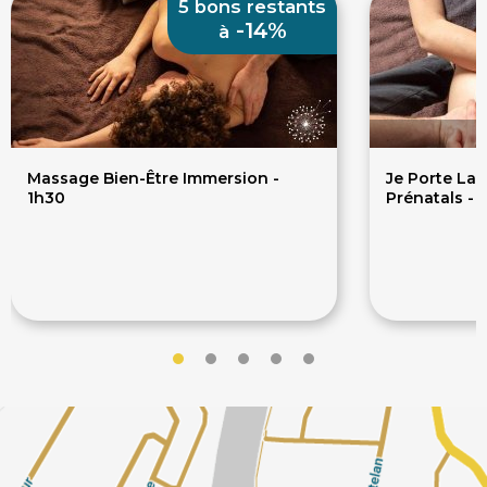
5 bons restants
-14%
à
Massage Bien-Être Immersion -
Je Porte La 
1h30
Prénatals - 
95€
24
110€
300€