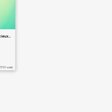
ieux...
 3701 vues