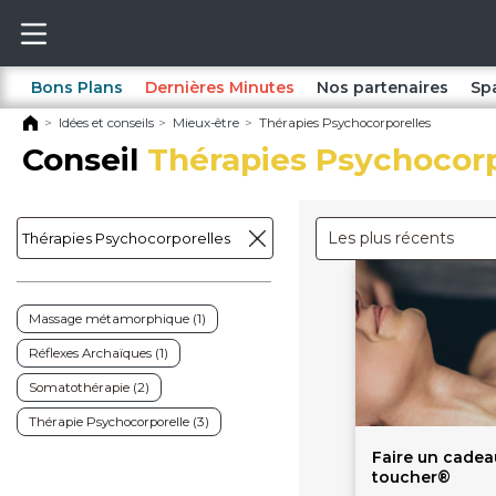
Bons Plans
Dernières Minutes
Nos partenaires
Sp
Idées et conseils
Mieux-être
Thérapies Psychocorporelles
Conseil
Thérapies Psychocorp
Les plus récents
Massage métamorphique (1)
Réflexes Archaïques (1)
Somatothérapie (2)
Thérapie Psychocorporelle (3)
Faire un cadeau
toucher®