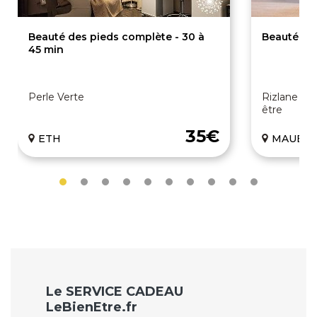
Beauté des pieds complète - 30 à
Beauté de
45 min
Perle Verte
Rizlane Cha
être
35€
ETH
MAUBE
Le SERVICE CADEAU
LeBienEtre.fr