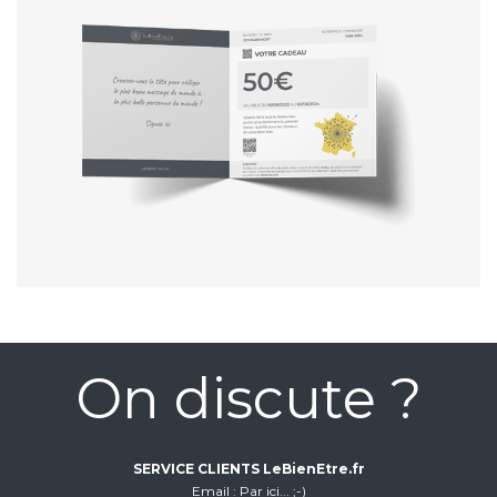
On discute ?
SERVICE CLIENTS LeBienEtre.fr
Email
Par ici... ;-)