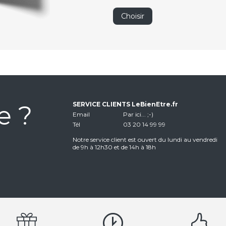
Choisir
e ?
SERVICE CLIENTS LeBienEtre.fr
Email
Par ici... ;-)
Tél
03 20 14 99 99
Notre service client est ouvert du lundi au vendredi
de 9h à 12h30 et de 14h à 18h