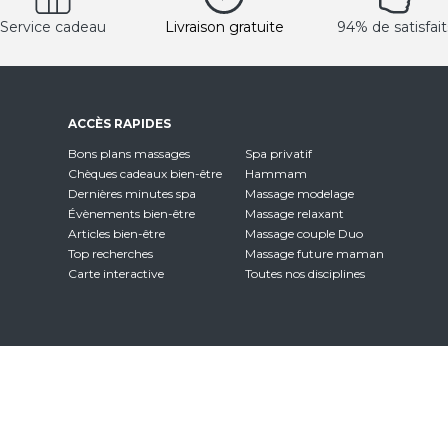
Service cadeau
Livraison gratuite
94% de satisfait
ACCÈS RAPIDES
Bons plans massages
Spa privatif
Chèques cadeaux bien-être
Hammam
Dernières minutes spa
Massage modelage
Évènements bien-être
Massage relaxant
Articles bien-être
Massage couple Duo
Top recherches
Massage future maman
Carte interactive
Toutes nos disciplines