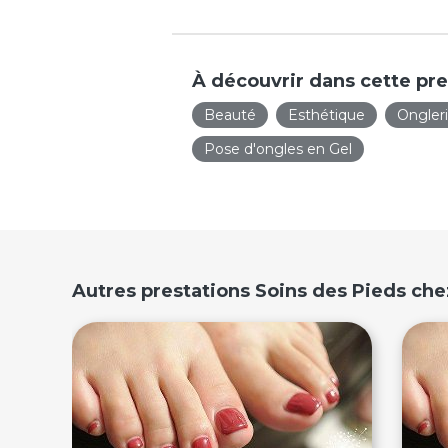
À découvrir dans cette pre
Beauté
Esthétique
Ongler
Pose d'ongles en Gel
Autres prestations Soins des Pieds che