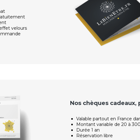
hat
ratuitement
ent
effet velours
 commande
Nos chèques cadeaux, po
Valable partout en France da
Montant variable de 20 à 30
Durée 1 an
Réservation libre