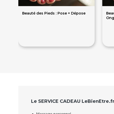
Beauté des Pieds : Pose + Dépose
Beau
Ong
35€
4
Le SERVICE CADEAU LeBienEtre.f
Message personnel