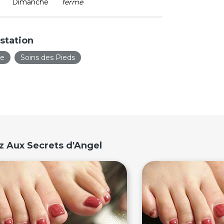
Dimanche
fermé
station
ie
Soins des Pieds
z Aux Secrets d'Angel