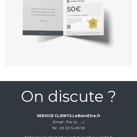
On discute ?
SERVICE CLIENTS LeBienEtre.fr
Email
Par ici... ;-)
Tél
03 20 14 99 99