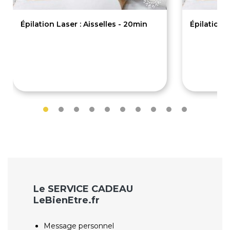
Épilation Laser : Aisselles - 20min
Épilation 
35€
120€
Le SERVICE CADEAU
LeBienEtre.fr
Message personnel