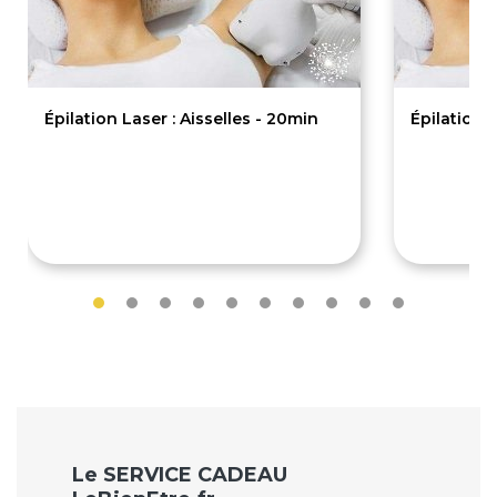
Épilation Laser : Aisselles - 20min
Épilation 
35€
150€
Le SERVICE CADEAU