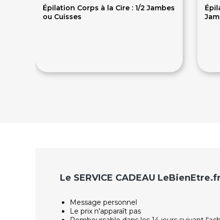
Épilation Corps à la Cire : 1/2 Jambes
Épil
ou Cuisses
Jam
18€
2
Le SERVICE CADEAU LeBienEtre.f
Message personnel
Le prix n'apparaît pas
Remboursable dans les 14 jours suivant l'ac