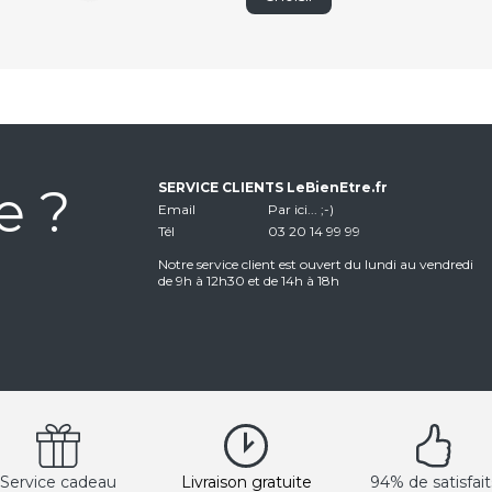
e ?
SERVICE CLIENTS LeBienEtre.fr
Email
Par ici... ;-)
Tél
03 20 14 99 99
Notre service client est ouvert du lundi au vendredi
de 9h à 12h30 et de 14h à 18h
Service cadeau
Livraison gratuite
94% de satisfait