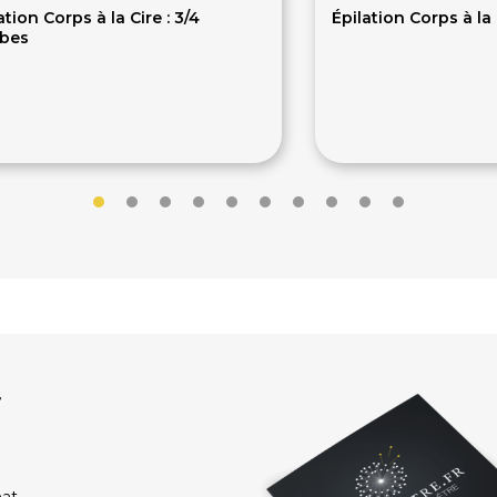
ation Corps à la Cire : 3/4
Épilation Corps à la 
bes
4€
10€
r
hat