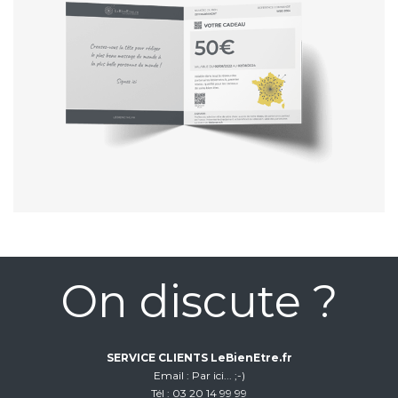
On discute ?
SERVICE CLIENTS LeBienEtre.fr
Email
Par ici... ;-)
Tél
03 20 14 99 99