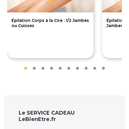
Épilation Corps à la Cire : 1/2 Jambes
Épilation C
ou Cuisses
Jambes
18€
24€
Le SERVICE CADEAU
LeBienEtre.fr