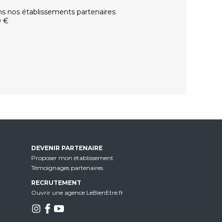
ns nos établissements partenaires
0 €
DEVENIR PARTENAIRE
Proposer mon établissement
Témoignages partenaires
RECRUTEMENT
Ouvrir une agence LeBienEtre.fr