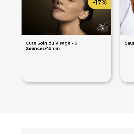
-17%
Cure Soin du Visage - 6
Sau
Séances/45min
300€
6
360€