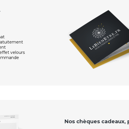
r
hat
ratuitement
ent
effet velours
 commande
Nos chèques cadeaux, po