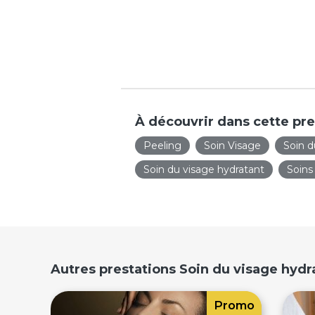
À découvrir dans cette pre
Peeling
Soin Visage
Soin d
Soin du visage hydratant
Soins
Autres prestations Soin du visage hyd
Promo