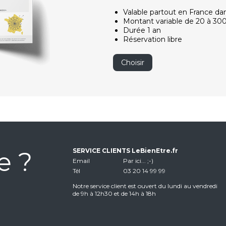
Valable partout en France da
Montant variable de 20 à 30
Durée 1 an
Réservation libre
Choisir
e ?
SERVICE CLIENTS LeBienEtre.fr
Email
Par ici... ;-)
Tél
03 20 14 99 99
Notre service client est ouvert du lundi au vendredi
de 9h à 12h30 et de 14h à 18h