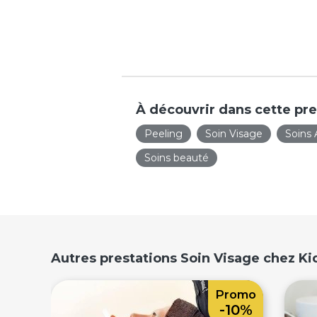
À découvrir dans cette pre
Peeling
Soin Visage
Soins 
Soins beauté
Autres prestations Soin Visage chez K
Promo
-10%