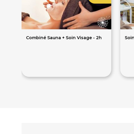
Combiné Sauna + Soin Visage - 2h
Soin
125€
9
139€