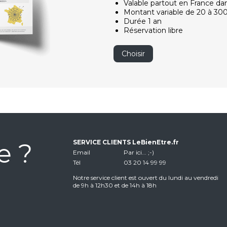
Valable partout en France da
Montant variable de 20 à 30
Durée 1 an
Réservation libre
Choisir
e ?
SERVICE CLIENTS LeBienEtre.fr
Email
Par ici... ;-)
Tél
03 20 14 99 99
Notre service client est ouvert du lundi au vendredi
de 9h à 12h30 et de 14h à 18h