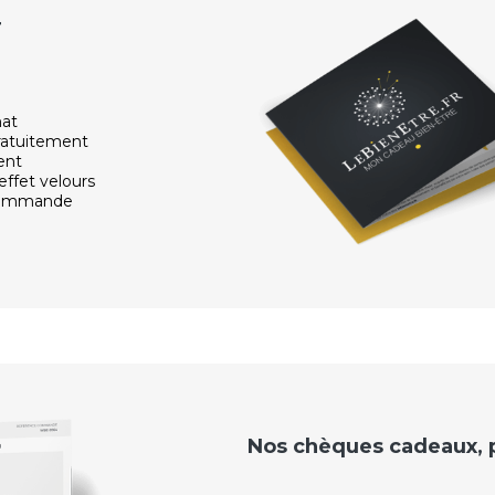
r
hat
ratuitement
ent
effet velours
 commande
Nos chèques cadeaux, po