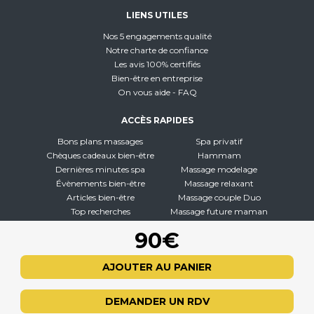
LIENS UTILES
Nos 5 engagements qualité
Notre charte de confiance
Les avis 100% certifiés
Bien-être en entreprise
On vous aide - FAQ
ACCÈS RAPIDES
Bons plans massages
Spa privatif
Chèques cadeaux bien-être
Hammam
Dernières minutes spa
Massage modelage
Évènements bien-être
Massage relaxant
Articles bien-être
Massage couple Duo
Top recherches
Massage future maman
Carte interactive
Toutes nos disciplines
90€
À PROPOS
AJOUTER AU PANIER
Qui sommes-nous
CGV - CGU
DEMANDER UN RDV
Mentions légales