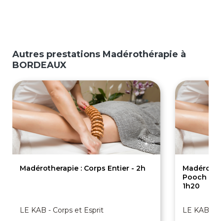
Autres prestations Madérothérapie à
BORDEAUX
Madérotherapie : Corps Entier - 2h
Madérothe
Pooch Up 
1h20
LE KAB - Corps et Esprit
LE KAB - Co