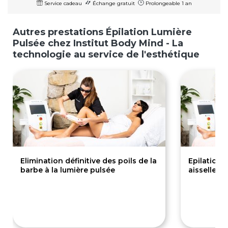
Service cadeau
Échange gratuit
Prolongeable 1 an
Autres prestations Épilation Lumière
Pulsée chez Institut Body Mind - La
technologie au service de l'esthétique
Elimination définitive des poils de la
Epilation 
barbe à la lumière pulsée
aisselles -
80€
40€