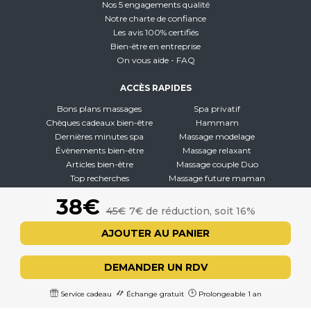
Nos 5 engagements qualité
Notre charte de confiance
Les avis 100% certifiés
Bien-être en entreprise
On vous aide - FAQ
ACCÈS RAPIDES
Bons plans massages
Spa privatif
Chèques cadeaux bien-être
Hammam
Dernières minutes spa
Massage modelage
Évènements bien-être
Massage relaxant
Articles bien-être
Massage couple Duo
Top recherches
Massage future maman
Carte interactive
Toutes nos disciplines
38€
45€
7€ de réduction, soit 16%
À PROPOS
AJOUTER AU PANIER
Qui sommes-nous
CGV - CGU
DEMANDER UN RDV
Mentions légales
Politique de confidentialité
Service cadeau
Échange gratuit
Prolongeable 1 an