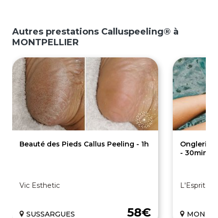
Autres prestations Calluspeeling® à
MONTPELLIER
Beauté des Pieds Callus Peeling - 1h
Onglerie :
- 30min
Vic Esthetic
L'Esprit A
58€
SUSSARGUES
MONTPE