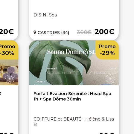
DISINI Spa
120€
200€
300€
CASTRIES (34)
Promo
Promo
-30%
-29%
0
Forfait Evasion Sérénité : Head Spa
1h + Spa Dôme 30min
COIFFURE et BEAUTÉ - Hélène & Lisa
B