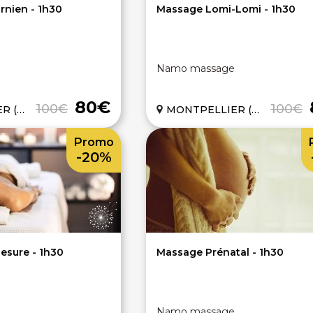
rnien - 1h30
Massage Lomi-Lomi - 1h30
Namo massage
80€
100€
100€
(34)
MONTPELLIER (34)
Promo
-20%
esure - 1h30
Massage Prénatal - 1h30
Namo massage