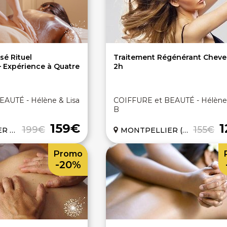
sé Rituel
Traitement Régénérant Cheve
 Expérience à Quatre
2h
AUTÉ - Hélène & Lisa
COIFFURE et BEAUTÉ - Hélène 
B
159€
199€
155€
34)
MONTPELLIER (34)
Promo
-20%