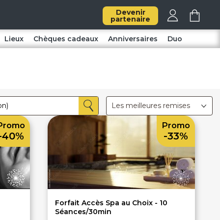
Devenir
partenaire
Lieux
Chèques cadeaux
Anniversaires
Duo
Les meilleures remises
Promo
Promo
-40%
-33%
Forfait Accès Spa au Choix - 10
Séances/30min