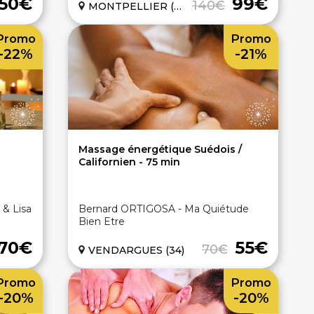
50€
99€
140€
MONTPELLIER (34)
Promo
Promo
-22%
-21%
Massage énergétique Suédois /
Californien - 75 min
& Lisa
Bernard ORTIGOSA - Ma Quiétude
Bien Etre
70€
55€
70€
VENDARGUES (34)
Promo
Promo
-20%
-20%