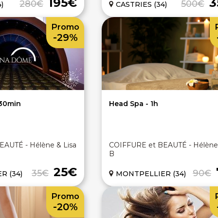
195€
3
280€
500€
)
CASTRIES (34)
Promo
-29%
 - 30min
Head Spa - 1h
AUTÉ - Hélène & Lisa
COIFFURE et BEAUTÉ - Hélène 
B
25€
35€
90€
R (34)
MONTPELLIER (34)
Promo
-20%