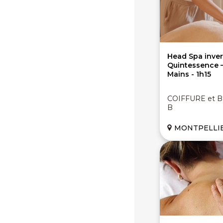
Head Spa inver
Quintessence –
Mains - 1h15
COIFFURE et BE
B
MONTPELLIER (