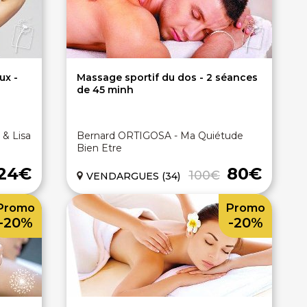
ux -
Massage sportif du dos - 2 séances
de 45 minh
& Lisa
Bernard ORTIGOSA - Ma Quiétude
Bien Etre
124€
80€
100€
VENDARGUES (34)
Promo
Promo
-20%
-20%