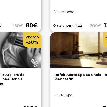
Ô SPA Bébé
80€
150€
200€
)
CASTRIES (34)
Promo
-30%
 3 Ateliers de
Forfait Accès Spa au Choix - 1
+ SPA Bébé +
Séances/1h
me
DISINI Spa