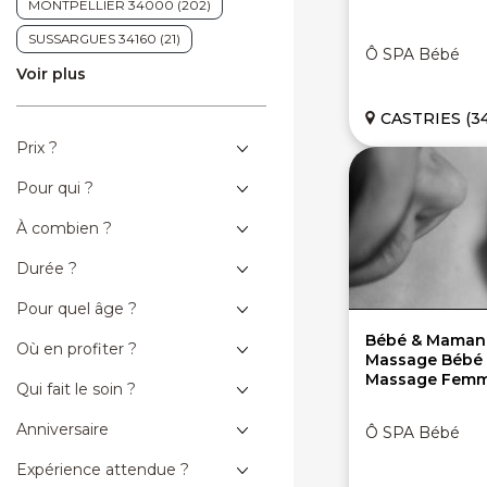
MONTPELLIER 34000 (202)
SUSSARGUES 34160 (21)
Ô SPA Bébé
Voir plus
VENDARGUES 34740 (4)
CASTRIES (34
Prix ?
Pour qui ?
À combien ?
Durée ?
Pour quel âge ?
Bébé & Maman :
Où en profiter ?
Massage Bébé 
Massage Fem
Qui fait le soin ?
Anniversaire
Ô SPA Bébé
Expérience attendue ?