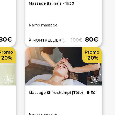
Massage Balinais - 1h30
Namo massage
80€
80€
100€
MONTPELLIER (34)
Promo
Promo
-20%
-20%
Massage Shiroshampi (Tête) - 1h30
Namo massage