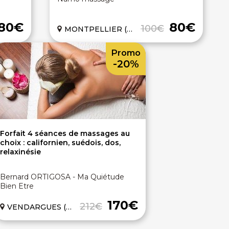
80€
80€
100€
MONTPELLIER (34)
Promo
-20%
Forfait 4 séances de massages au
choix : californien, suédois, dos,
relaxinésie
Bernard ORTIGOSA - Ma Quiétude
Bien Etre
170€
212€
VENDARGUES (34)