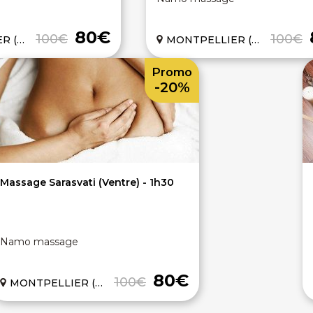
80€
100€
100€
(34)
MONTPELLIER (34)
Promo
-20%
Massage Sarasvati (Ventre) - 1h30
Namo massage
80€
100€
MONTPELLIER (34)