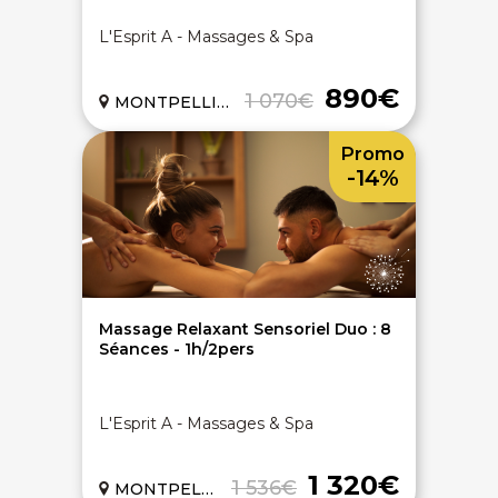
L'Esprit A - Massages & Spa
890€
1 070€
MONTPELLIER (34)
Promo
-14%
Massage Relaxant Sensoriel Duo : 8
Séances - 1h/2pers
L'Esprit A - Massages & Spa
1 320€
1 536€
MONTPELLIER (34)