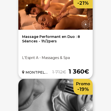
-21%
Massage Performant en Duo : 8
Séances - 1h/2pers
L'Esprit A - Massages & Spa
1 360€
1 712€
MONTPELLIER (34)
Promo
-19%