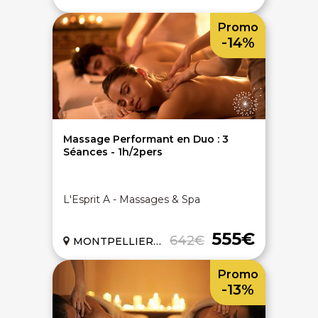
Promo
-14%
Massage Performant en Duo : 3
Séances - 1h/2pers
L'Esprit A - Massages & Spa
555€
642€
MONTPELLIER (34)
Promo
-13%