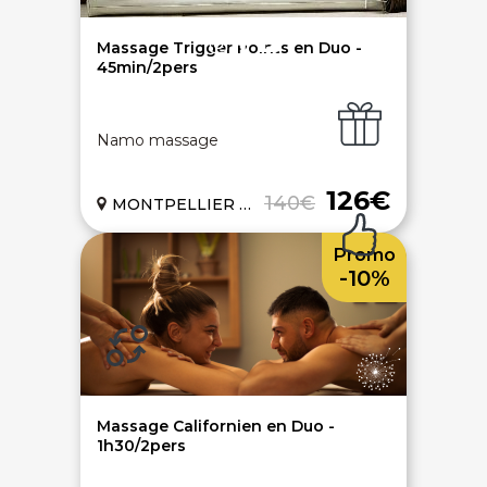
Ouvrir une agence LeBienEtre.fr
Massage Trigger Points en Duo -
45min/2pers
Namo massage
Paiement sécurisé
Service cadeau
126€
140€
MONTPELLIER (34)
Promo
Livraison gratuite
94% de satisfaits
-10%
Échange 1 an
Massage Californien en Duo -
1h30/2pers
LIENS UTILES