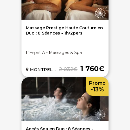
Massage Prestige Haute Couture en
Duo : 8 Séances - 1h/2pers
L'Esprit A - Massages & Spa
1 760€
2 032€
MONTPELLIER (34)
Promo
-13%
Accès Spa en Duo : 8 Séances -