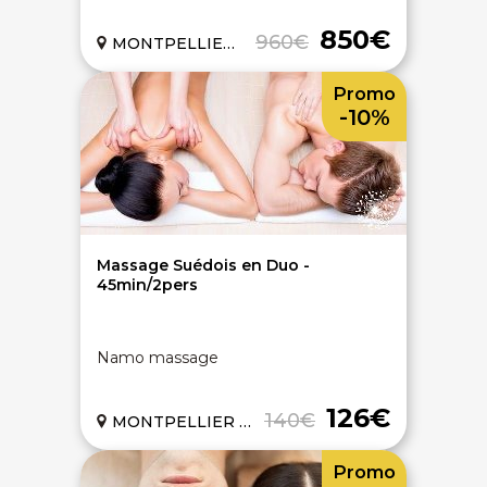
850€
960€
MONTPELLIER (34)
Promo
-10%
Massage Suédois en Duo -
45min/2pers
Namo massage
126€
140€
MONTPELLIER (34)
Promo