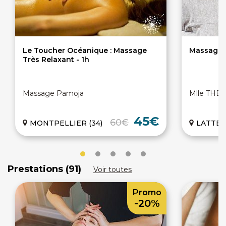
Le Toucher Océanique : Massage
Massage S
Très Relaxant - 1h
Massage Pamoja
Mlle THE
45€
60€
MONTPELLIER (34)
LATTES 
Prestations (91)
Voir toutes
Promo
-20%