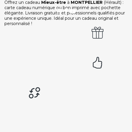
Ouvrir une agence LeBienEtre.fr
Offrez un cadeau
Mieux-être
à
MONTPELLIER
(Hérault) :
carte cadeau numérique ou bon imprimé avec pochette
élégante. Livraison gratuite et professionnels qualifiés pour
une expérience unique. Idéal pour un cadeau original et
personnalisé !
Paiement sécurisé
Service cadeau
Livraison gratuite
94% de satisfaits
Échange 1 an
LIENS UTILES