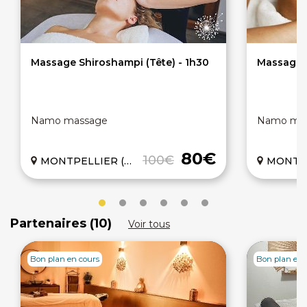
Massage Shiroshampi (Tête) - 1h30
Massage S
Namo massage
Namo ma
80€
100€
MONTPELLIER (34)
MONTPEL
Partenaires (10)
Voir tous
Bon plan en cours
Bon plan en 