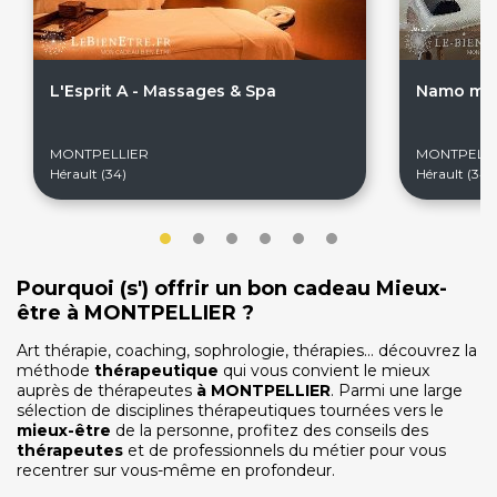
L'Esprit A - Massages & Spa
Namo ma
On discute ?
MONTPELLIER
MONTPELLI
Hérault (34)
Hérault (34)
SERVICE CLIENTS LeBienEtre.fr
Email
Par ici... ;-)
Pourquoi (s') offrir un bon cadeau Mieux-
Tél
03 20 14 99 99
être à MONTPELLIER ?
Notre service client est ouvert du lundi au vendredi
de 9h à 12h30 et de 14h à 18h
Art thérapie, coaching, sophrologie, thérapies… découvrez la
méthode
thérapeutique
qui vous convient le mieux
DEVENIR PARTENAIRE
auprès de thérapeutes
à
MONTPELLIER
. Parmi une large
sélection de disciplines thérapeutiques tournées vers le
Proposer mon établissement
mieux-être
de la personne, profitez des conseils des
Témoignages partenaires
thérapeutes
et de professionnels du métier pour vous
recentrer sur vous-même en profondeur.
RECRUTEMENT