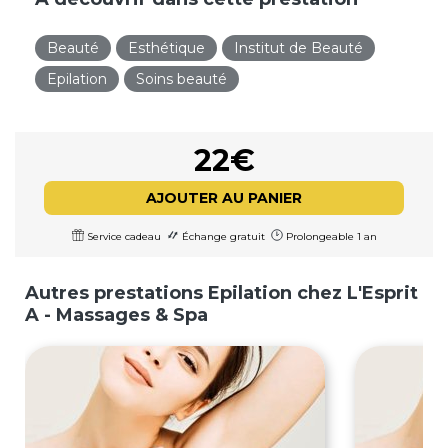
Beauté
Esthétique
Institut de Beauté
Epilation
Soins beauté
22€
AJOUTER AU PANIER
Service cadeau
Échange gratuit
Prolongeable 1 an
Autres prestations Epilation chez L'Esprit
A - Massages & Spa