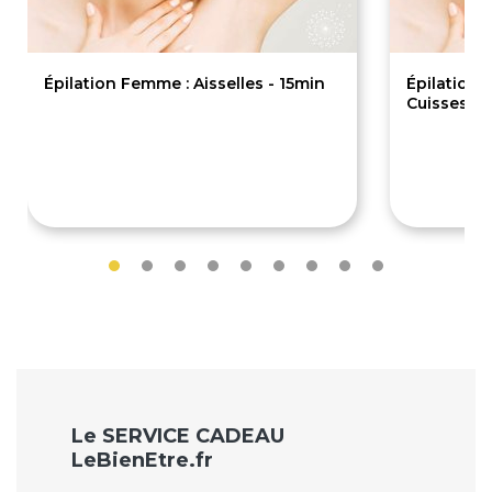
Épilation Femme : Aisselles - 15min
Épilation
Cuisses - 
12€
17€
Le SERVICE CADEAU
LeBienEtre.fr