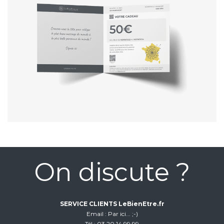
On discute ?
SERVICE CLIENTS LeBienEtre.fr
Email
Par ici... ;-)
Tél
03 20 14 99 99