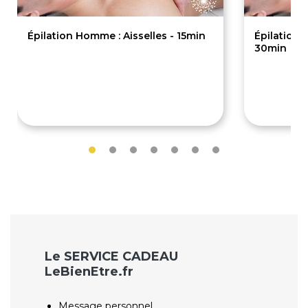
Épilation Homme : Aisselles - 15min
Épilation
30min
19€
24€
Le SERVICE CADEAU
LeBienEtre.fr
Message personnel