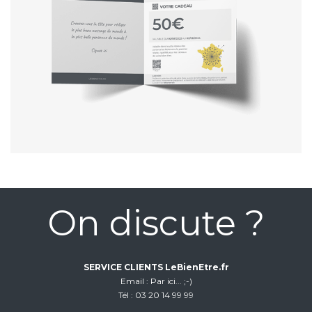
On discute ?
SERVICE CLIENTS LeBienEtre.fr
Email
Par ici... ;-)
Tél
03 20 14 99 99