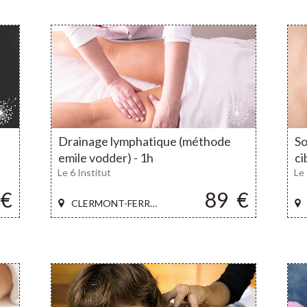
Drainage lymphatique (méthode
So
emile vodder) - 1h
ci
Le 6 Institut
Le 
€
89
€
CLERMONT-FERRAND