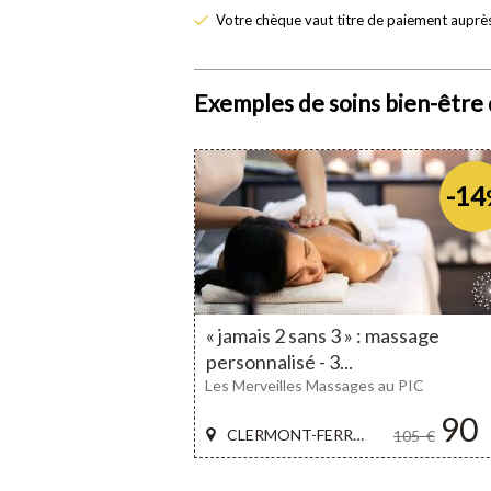
Votre chèque vaut titre de paiement auprès
Exemples de soins bien-êtr
-14
« jamais 2 sans 3 » : massage
personnalisé - 3...
Les Merveilles Massages au PIC
90
CLERMONT-FERRAND
105
€