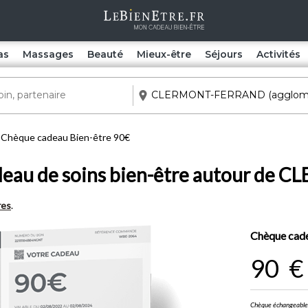
as
Massages
Beauté
Mieux-être
Séjours
Activités
Chèque cadeau Bien-être 90€
adeau de soins bien-être autour d
res
.
Chèque cade
90
€
Chèque échangeable e