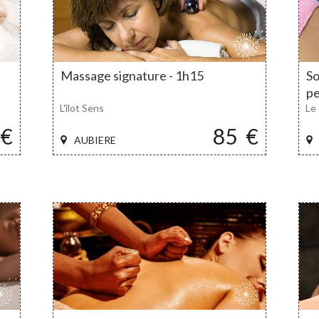
Massage signature - 1h15
So
pe
L'îlot Sens
Le 
€
85
€
AUBIERE