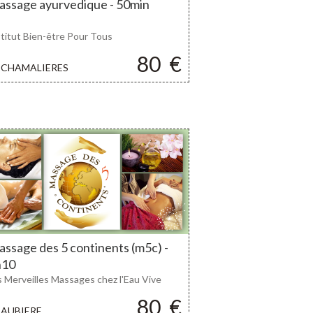
ssage ayurvedique - 50min
stitut Bien-être Pour Tous
80
€
CHAMALIERES
ssage des 5 continents (m5c) -
h10
s Merveilles Massages chez l'Eau Vive
80
€
AUBIERE