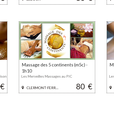
Massage des 5 continents (m5c) -
Ma
1h10
ison
Les Merveilles Massages au PIC
Le
€
80
€
CLERMONT-FERRAND