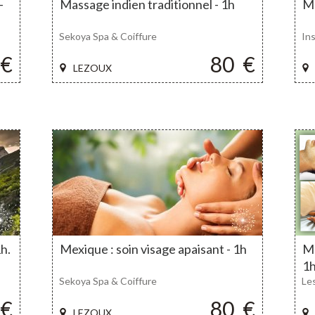
-
Massage indien traditionnel - 1h
Ma
Sekoya Spa & Coiffure
In
€
80
€
LEZOUX
1h.
Mexique : soin visage apaisant - 1h
Ma
1
Sekoya Spa & Coiffure
Le
€
80
€
LEZOUX