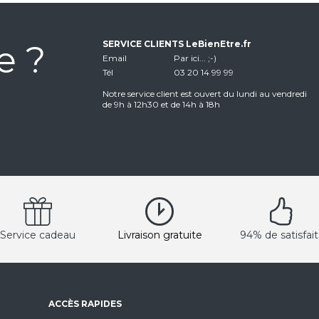
e ?
SERVICE CLIENTS LeBienEtre.fr
Email
Par ici... ;-)
Tél
03 20 14 99 99
Notre service client est ouvert du lundi au vendredi
de 9h à 12h30 et de 14h à 18h
Service cadeau
Livraison gratuite
94% de satisfait
ACCÈS RAPIDES