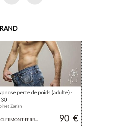
ERRAND
pnose perte de poids (adulte) -
h30
binet Zariah
90
€
CLERMONT-FERRAND