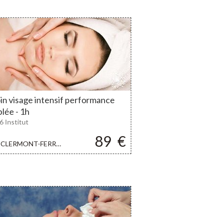
in visage intensif performance
blée - 1h
6 Institut
89
€
CLERMONT-FERRAND