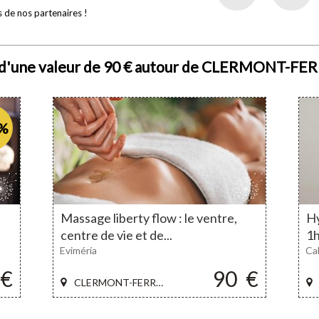
 de nos partenaires !
e d'une valeur de 90 € autour de CLERMONT-F
%
Massage liberty flow : le ventre,
Hy
centre de vie et de...
1
Eviméría
Ca
€
90
€
CLERMONT-FERRAND