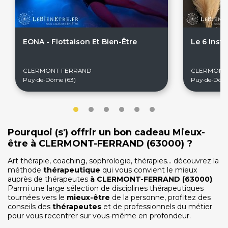
EONA - Flottaison Et Bien-Être
Le 6 Insti
CLERMONT-FERRAND
CLERMONT
Puy-de-Dôme (63)
Puy-de-Dôme
Pourquoi (s') offrir un bon cadeau Mieux-
être à CLERMONT-FERRAND (63000) ?
Art thérapie, coaching, sophrologie, thérapies… découvrez la
méthode
thérapeutique
qui vous convient le mieux
auprès de thérapeutes
à
CLERMONT-FERRAND
(63000)
.
Parmi une large sélection de disciplines thérapeutiques
tournées vers le
mieux-être
de la personne, profitez des
conseils des
thérapeutes
et de professionnels du métier
On discute ?
pour vous recentrer sur vous-même en profondeur.