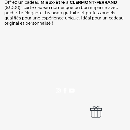
Offrez un cadeau
Mieux-être
à
CLERMONT-FERRAND
(63000) : carte cadeau numérique ou bon imprimé avec
pochette élégante. Livraison gratuite et professionnels
SERVICE CLIENTS LeBienEtre.fr
qualifiés pour une expérience unique. Idéal pour un cadeau
Email
Par ici... ;-)
original et personnalisé !
Tél
03 20 14 99 99
Notre service client est ouvert du lundi au vendredi
de 9h à 12h30 et de 14h à 18h
DEVENIR PARTENAIRE
Proposer mon établissement
Témoignages partenaires
RECRUTEMENT
Ouvrir une agence LeBienEtre.fr
Paiement sécurisé
Service cadeau