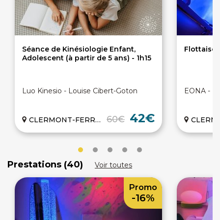
Séance de Kinésiologie Enfant,
Flottaiso
Adolescent (à partir de 5 ans) - 1h15
Luo Kinesio - Louise Cibert-Goton
EONA - Flo
42€
60€
CLERMONT-FERRAND (63)
CLERMONT-
Prestations (40)
Voir toutes
Promo
-16%