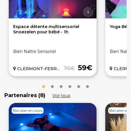
Espace détente multisensoriel
Yoga Bébé
Snoezelen pour bébé - 1h
Bien Naître Sensoriel
Bien Naîtr
59€
70€
CLERMONT-FERRAND (63)
CLERMONT-
Partenaires (8)
Voir tous
Bon plan en cours
Bon plan en 