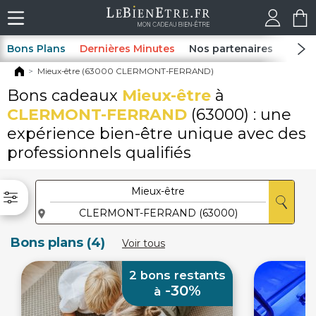
Bons Plans
Dernières Minutes
Nos partenaires
Spas
Mieux-être (63000 CLERMONT-FERRAND)
Bons cadeaux
Mieux-être
à
CLERMONT-FERRAND
(63000) : une
expérience bien-être unique avec des
professionnels qualifiés
Bons plans (4)
Voir tous
2 bons restants
-30%
à