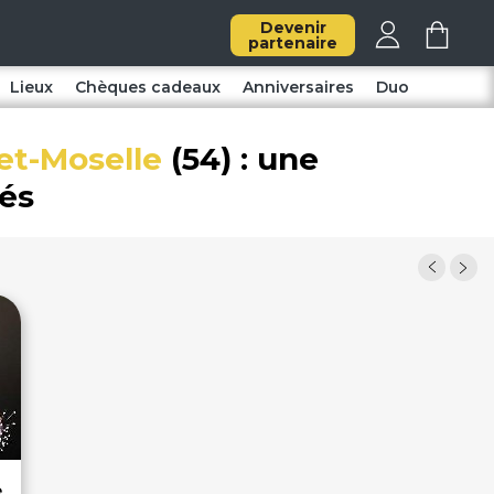
Devenir
partenaire
Lieux
Chèques cadeaux
Anniversaires
Duo
et-Moselle
(54) : une
iés
e