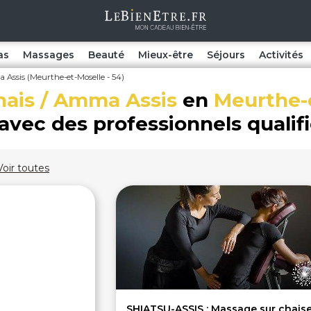
as
Massages
Beauté
Mieux-être
Séjours
Activités
Assis (Meurthe-et-Moselle - 54)
ais / Amma Assis
en
Meurthe-
avec des professionnels qualif
Voir toutes
SHIATSU-ASSIS : Massage sur chais