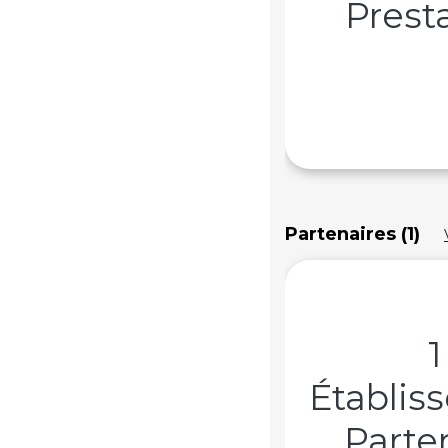
Prest
Partenaires (1)
1
Établis
Parte