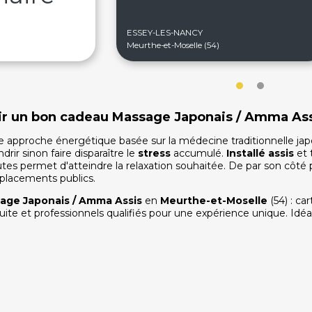
ESSEY-LES-NANCY
Meurthe-et-Moselle (54)
frir un bon cadeau Massage Japonais / Amma Ass
 approche énergétique basée sur la médecine traditionnelle jap
rir sinon faire disparaître le
stress
accumulé.
Installé assis
et 
tes permet d'atteindre la relaxation souhaitée. De par son côté pr
placements publics.
age Japonais / Amma Assis
en
Meurthe-et-Moselle
(54) : c
tuite et professionnels qualifiés pour une expérience unique. Idéa