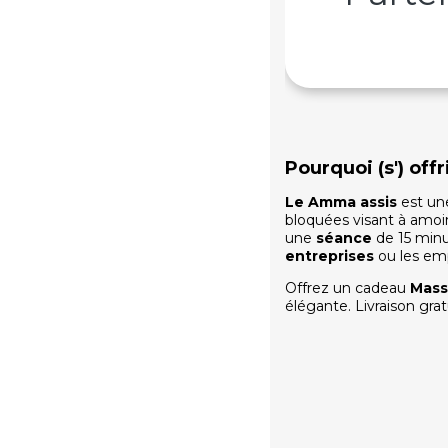
Pourquoi (s') of
Le Amma assis
est une
bloquées visant à amoind
une
séance
de 15 minu
entreprises
ou les em
Offrez un cadeau
Mass
élégante. Livraison gra