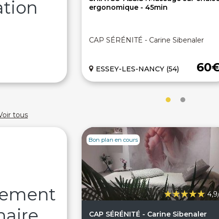
ation
ergonomique - 45min
CAP SÉRÉNITÉ - Carine Sibenaler
60
ESSEY-LES-NANCY (54)
Voir tous
Bon plan en cours
sement
4,9
naire
CAP SÉRÉNITÉ - Carine Sibenaler