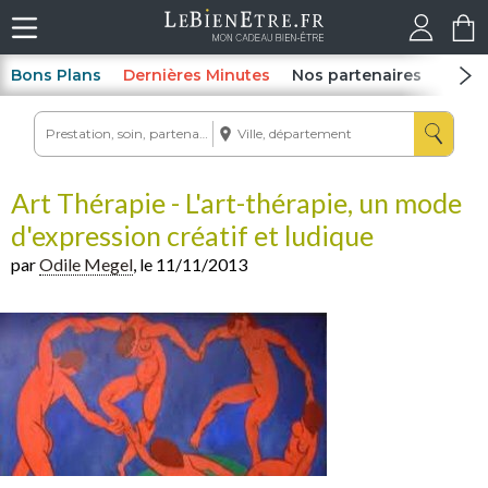
Bons Plans
Dernières Minutes
Nos partenaires
Spas
Art Thérapie - L'art-thérapie, un mode
d'expression créatif et ludique
par
Odile Megel
, le 11/11/2013