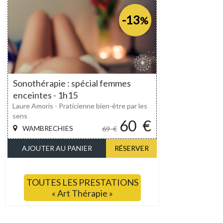
-13
%
Sonothérapie : spécial femmes
enceintes - 1h15
Laure Amoris - Praticienne bien-être par les
sens
60
€
WAMBRECHIES
69
€
AJOUTER AU PANIER
RÉSERVER
TOUTES LES PRESTATIONS
« Art Thérapie »