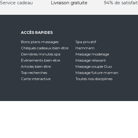
Service cadeau
Livraison gratuite
94% de satisfait
ACCÈS RAPIDES
Bons plans massages
Spa privatif
Chèques cadeaux bien-être
Hammam
Dernières minutes spa
Massage modelage
Évènements bien-être
Massage relaxant
Articles bien-être
Massage couple Duo
Top recherches
Massage future maman
Carte interactive
Toutes nos disciplines