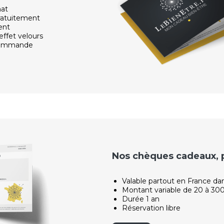
hat
ratuitement
ent
effet velours
 commande
Nos chèques cadeaux, po
Valable partout en France da
Montant variable de 20 à 30
Durée 1 an
Réservation libre