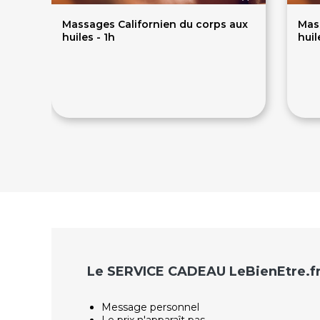
Massages Californien du corps aux
Mas
huiles - 1h
huil
65€
8
Le SERVICE CADEAU LeBienEtre.f
Message personnel
Le prix n'apparaît pas