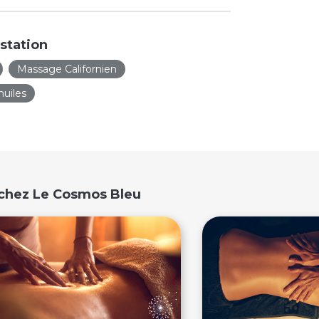
station
Massage Californien
uiles
 chez Le Cosmos Bleu