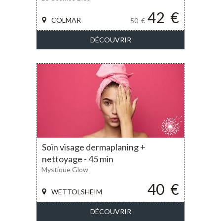
42
€
COLMAR
50
€
DÉCOUVRIR
Soin visage dermaplaning +
nettoyage - 45 min
Mystique Glow
40
€
WETTOLSHEIM
DÉCOUVRIR