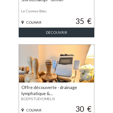
Le Cosmos Bleu
35
€
COLMAR
DÉCOUVRIR
Offre découverte - drainage
lymphatique &...
BODYSTUDIOMELIS
30
€
COLMAR