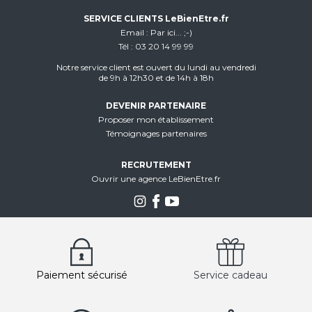
SERVICE CLIENTS LeBienEtre.fr
Email
Par ici... ;-)
Tél
03 20 14 99 99
Notre service client est ouvert du lundi au vendredi
de 9h à 12h30 et de 14h à 18h
DEVENIR PARTENAIRE
Proposer mon établissement
Témoignages partenaires
RECRUTEMENT
Ouvrir une agence LeBienEtre.fr
Paiement sécurisé
Service cadeau