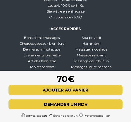
Les avis 100% certifiés
Bien-être en entreprise
On vous aide - FAQ
ACCÈS RAPIDES
Bons plans massages
Spa privatif
Chèques cadeaux bien-être
Hammam
Dernières minutes spa
Massage modelage
Évènements bien-être
Massage relaxant
Articles bien-être
Massage couple Duo
Top recherches
Massage future maman
Carte interactive
Toutes nos disciplines
70€
À PROPOS
AJOUTER AU PANIER
Qui sommes-nous
CGV - CGU
DEMANDER UN RDV
Mentions légales
Politique de confidentialité
Service cadeau
Échange gratuit
Prolongeable 1 an