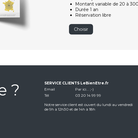
Montant variable de 20 à 30
Durée 1 an
Réservation libre
Choisir
e ?
SERVICE CLIENTS LeBienEtre.fr
Email
Par ici... ;-)
Tél
03 20 14 99 99
Notre service client est ouvert du lundi au vendredi
de 9h à 12h30 et de 14h à 18h