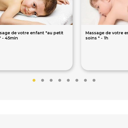
age de votre enfant "au petit
Massage de votre en
" - 45min
soins " - 1h
2€
69€