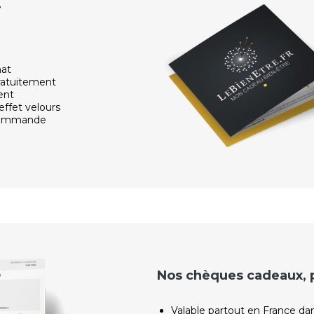
r
hat
ratuitement
ent
effet velours
 commande
Nos chèques cadeaux, po
Valable partout en France da