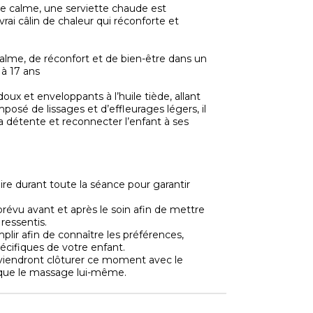
e calme, une serviette chaude est
ai câlin de chaleur qui réconforte et
calme, de réconfort et de bien-être dans un
 à 17 ans
x et enveloppants à l’huile tiède, allant
osé de lissages et d’effleurages légers, il
 la détente et reconnecter l’enfant à ses
ire durant toute la séance pour garantir
révu avant et après le soin afin de mettre
 ressentis.
plir afin de connaître les préférences,
pécifiques de votre enfant.
 viendront clôturer ce moment avec le
x que le massage lui-même.