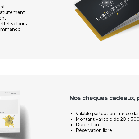
hat
ratuitement
ent
effet velours
 commande
Nos chèques cadeaux, po
Valable partout en France da
Montant variable de 20 à 30
Durée 1 an
Réservation libre