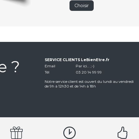
Choisir
e ?
SERVICE CLIENTS LeBienEtre.fr
Email
Par ici... ;-)
Tél
03 20 14 99 99
Notre service client est ouvert du lundi au vendredi
de 9h à 12h30 et de 14h à 18h