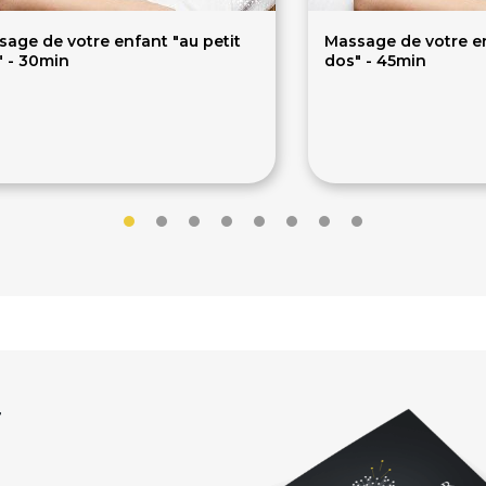
age de votre enfant "au petit
Massage de votre en
" - 30min
dos" - 45min
5€
42€
r