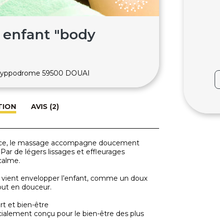
 enfant "body
l'hyppodrome 59500 DOUAI
TION
AVIS (2)
ouce, le massage accompagne doucement
 Par de légers lissages et effleurages
 calme.
e vient envelopper l’enfant, comme un doux
tout en douceur.
t et bien-être
ialement conçu pour le bien-être des plus