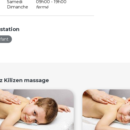
Samedi
09h00 - 19h00
Dimanche
fermé
station
fant
z Kilizen massage