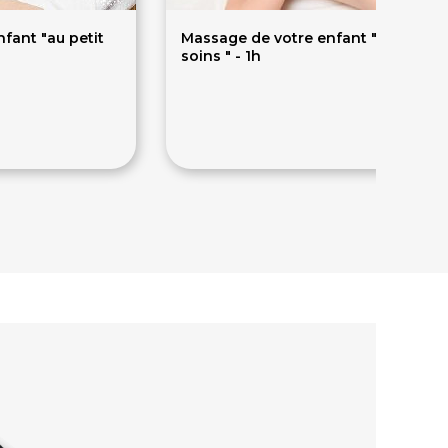
fant "au petit
Massage de votre enfant "au petit
soins " - 1h
69€