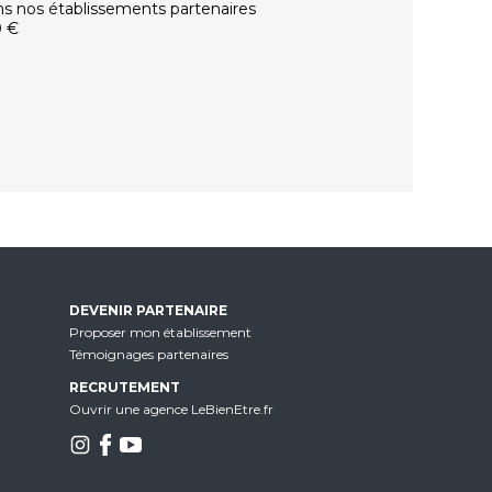
ns nos établissements partenaires
0 €
DEVENIR PARTENAIRE
Proposer mon établissement
Témoignages partenaires
RECRUTEMENT
Ouvrir une agence LeBienEtre.fr