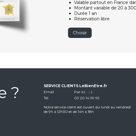
Valable partout en France da
Montant variable de 20 à 30
Durée 1 an
Réservation libre
Choisir
e ?
SERVICE CLIENTS LeBienEtre.fr
Email
Par ici... ;-)
Tél
03 20 14 99 99
Notre service client est ouvert du lundi au vendredi
de 9h à 12h30 et de 14h à 18h