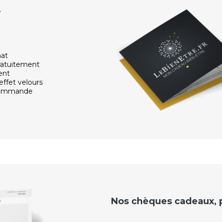
r
hat
ratuitement
ent
effet velours
 commande
Nos chèques cadeaux, po