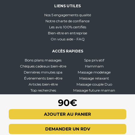
LIENS UTILES
Nos 5 engagements qualité
Notre charte de confiance
Les avis 100% certifiés
Bien-être en entreprise
On vous aide - FAQ
ACCÈS RAPIDES
Bons plans massages
Spa privatif
Chèques cadeaux bien-être
Hammam
Dernières minutes spa
Massage modelage
Évènements bien-être
Massage relaxant
Articles bien-être
Massage couple Duo
Top recherches
Massage future maman
Carte interactive
Toutes nos disciplines
90€
À PROPOS
AJOUTER AU PANIER
Qui sommes-nous
CGV - CGU
DEMANDER UN RDV
Mentions légales