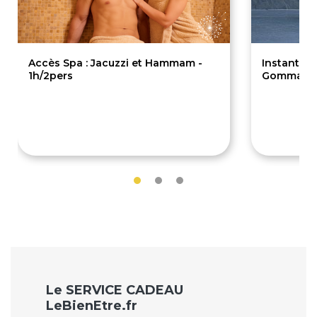
Accès Spa : Jacuzzi et Hammam -
Instant S
1h/2pers
Gommage C
80€
145€
Le SERVICE CADEAU
LeBienEtre.fr