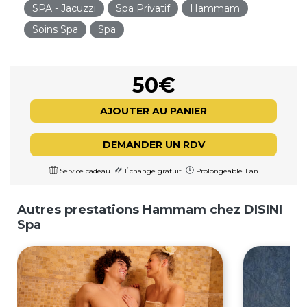
SPA - Jacuzzi
Spa Privatif
Hammam
Soins Spa
Spa
50€
AJOUTER AU PANIER
DEMANDER UN RDV
Service cadeau
Échange gratuit
Prolongeable 1 an
Autres prestations Hammam chez DISINI
Spa