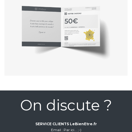
On discute ?
SERVICE CLIENTS LeBienEtre.fr
Email
Par ici... ;-)