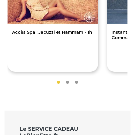
Accès Spa : Jacuzzi et Hammam - 1h
Instant S
Gommage C
50€
145€
Le SERVICE CADEAU