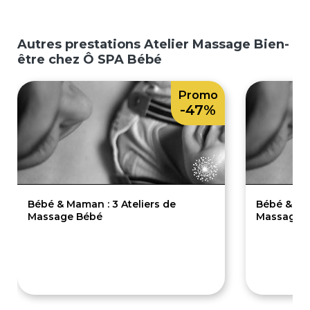
Autres prestations Atelier Massage Bien-
être chez Ô SPA Bébé
Promo
-47%
Bébé & Maman : 3 Ateliers de
Bébé & Mam
Massage Bébé
Massage B
80€
1
150€
200€