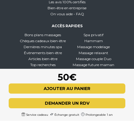
Les avis 100% certifiés
Bien-être en entreprise
On vous aide - FAQ
ACCÈS RAPIDES
Bons plans massages
Spa privatif
Chèques cadeaux bien-être
Hammam
Dernières minutes spa
Massage modelage
Évènements bien-être
Massage relaxant
Articles bien-être
Massage couple Duo
Top recherches
Massage future maman
Carte interactive
Toutes nos disciplines
50€
À PROPOS
AJOUTER AU PANIER
Qui sommes-nous
CGV - CGU
DEMANDER UN RDV
Mentions légales
Politique de confidentialité
Service cadeau
Échange gratuit
Prolongeable 1 an