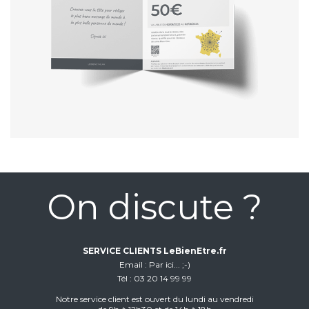
On discute ?
SERVICE CLIENTS LeBienEtre.fr
Email
Par ici... ;-)
Tél
03 20 14 99 99
Notre service client est ouvert du lundi au vendredi