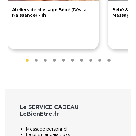
Ateliers de Massage Bébé (Dès la
Bébé & Mam
Naissance) - 1h
Massage 
50€
8
150€
Le SERVICE CADEAU
LeBienEtre.fr
Message personnel
Le prix n'apparaît pas