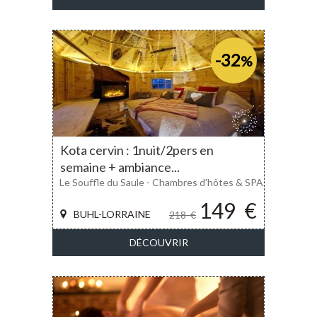
-32
%
Kota cervin : 1nuit/2pers en
semaine + ambiance...
Le Souffle du Saule - Chambres d'hôtes & SPA
149
€
BUHL-LORRAINE
218
€
DÉCOUVRIR