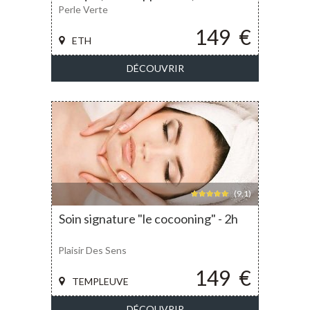
Perle Verte
149
€
ETH
DÉCOUVRIR
(9,1)
Soin signature "le cocooning" - 2h
Plaisir Des Sens
149
€
TEMPLEUVE
DÉCOUVRIR