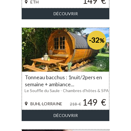
149
€
ETH
DÉCOUVRIR
-32
%
Tonneau bacchus : 1nuit/2pers en
semaine + ambiance...
Le Souffle du Saule - Chambres d'hôtes & SPA
149
€
BUHL-LORRAINE
218
€
DÉCOUVRIR