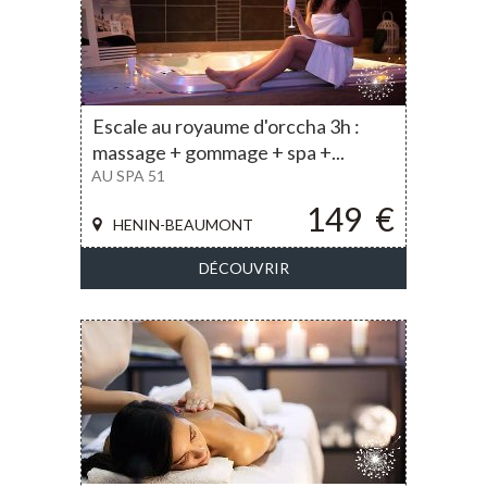
Escale au royaume d'orccha 3h :
massage + gommage + spa +...
AU SPA 51
149
€
HENIN-BEAUMONT
DÉCOUVRIR