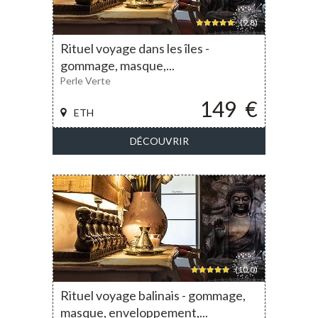
(9,8)
Rituel voyage dans les îles -
gommage, masque,...
Perle Verte
149
€
ETH
DÉCOUVRIR
(10,0)
Rituel voyage balinais - gommage,
masque, enveloppement,...