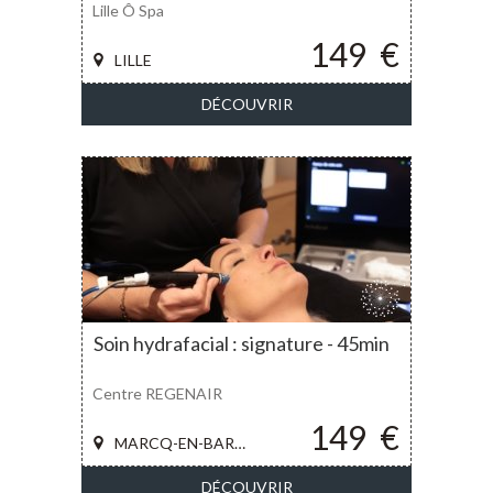
Lille Ô Spa
149
€
LILLE
DÉCOUVRIR
Soin hydrafacial : signature - 45min
Centre REGENAIR
149
€
MARCQ-EN-BAROEUL
DÉCOUVRIR