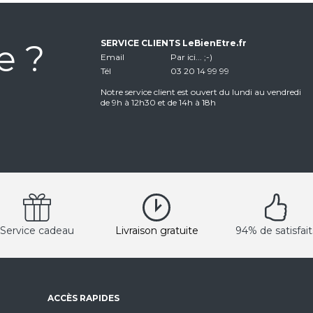
e ?
SERVICE CLIENTS LeBienEtre.fr
Email
Par ici... ;-)
Tél
03 20 14 99 99
Notre service client est ouvert du lundi au vendredi
de 9h à 12h30 et de 14h à 18h
Service cadeau
Livraison gratuite
94% de satisfait
ACCÈS RAPIDES