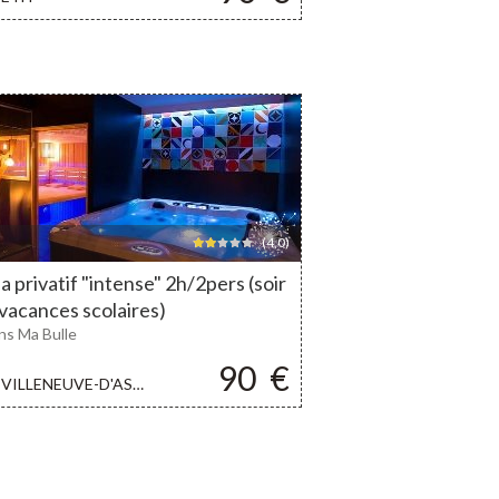
(4,0)
a privatif "intense" 2h/2pers (soir
vacances scolaires)
ns Ma Bulle
90
€
VILLENEUVE-D'ASCQ