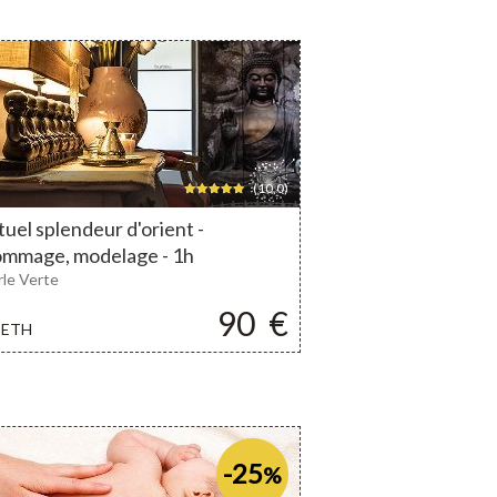
(10,0)
tuel splendeur d'orient -
mmage, modelage - 1h
rle Verte
90
€
ETH
-25
%