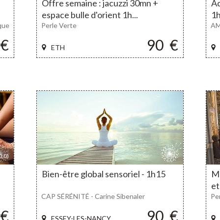
Offre semaine : jacuzzi 30mn +
Ac
espace bulle d'orient 1h...
1
que
Perle Verte
AM
€
90
€
ETH
,0)
Bien-être global sensoriel - 1h15
Mo
et
CAP SÉRÉNITÉ - Carine Sibenaler
Pe
€
90
€
ESSEY-LES-NANCY