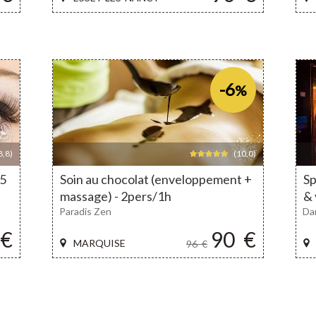
-6
%
8,8)
(10,0)
15
Soin au chocolat (enveloppement +
Sp
massage) - 2pers/1h
& 
Paradis Zen
Da
€
90
€
MARQUISE
96
€