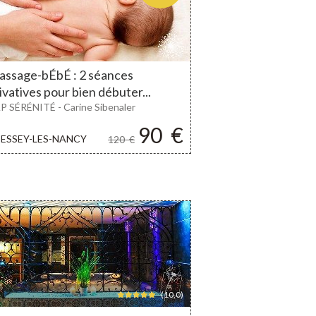
ssage-bÉbÉ : 2 séances
ivatives pour bien débuter...
P SÉRÉNITÉ - Carine Sibenaler
90
€
ESSEY-LES-NANCY
120
€
(10,0)