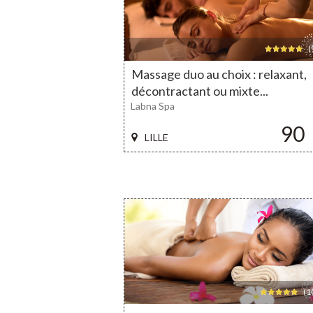
(
Massage duo au choix : relaxant,
décontractant ou mixte...
Labna Spa
90
LILLE
(10