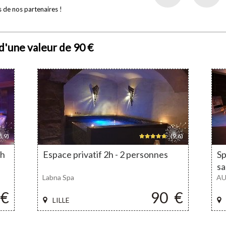
 de nos partenaires !
d'une valeur de 90 €
8,9)
(9,6)
2h
Espace privatif 2h - 2 personnes
Sp
sa
Labna Spa
AU
€
90
€
LILLE