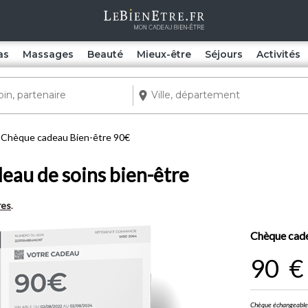
as
Massages
Beauté
Mieux-être
Séjours
Activités
Chèque cadeau Bien-être 90€
eau de soins bien-être
res
.
Chèque cade
90
€
Chèque échangeable e