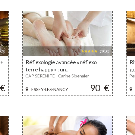
9,3)
(10,0)
 +
Réflexologie avancée « réflexo
Ri
terre happy » : un...
go
CAP SÉRÉNITÉ - Carine Sibenaler
Pe
€
90
€
ESSEY-LES-NANCY