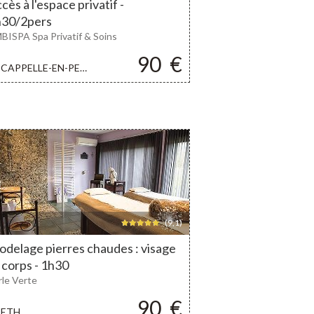
cès à l'espace privatif -
h30/2pers
BISPA Spa Privatif & Soins
90
€
CAPPELLE-EN-PEVELE
(9,1)
delage pierres chaudes : visage
 corps - 1h30
rle Verte
90
€
ETH