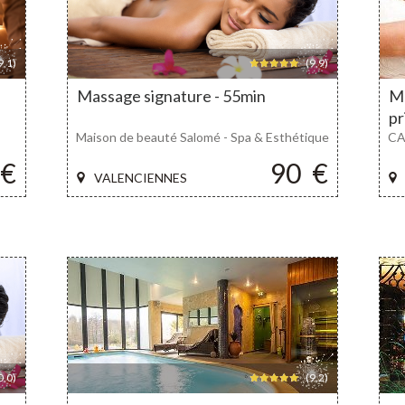
9,1)
(9,9)
Massage signature - 55min
Ma
pr
Maison de beauté Salomé - Spa & Esthétique
CA
€
90
€
VALENCIENNES
,0)
(9,2)