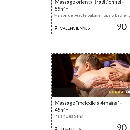
Massage oriental traditionnel -
55min
Maison de beauté Salomé - Spa & Esthéti
90
VALENCIENNES
(10
Massage "mélodie à 4 mains" -
45min
Plaisir Des Sens
90
TEMPLEUVE