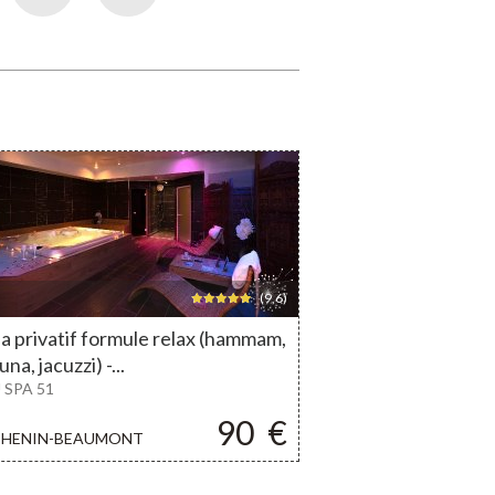
(9,6)
a privatif formule relax (hammam,
una, jacuzzi) -...
 SPA 51
90
€
HENIN-BEAUMONT